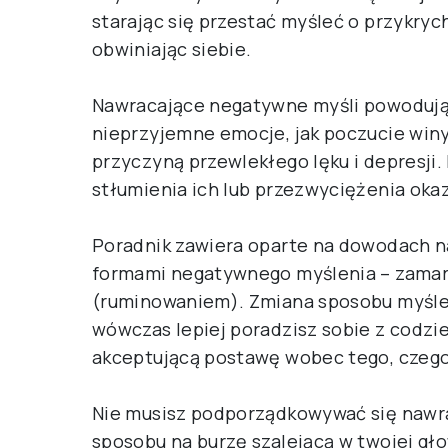
starając się przestać myśleć o przykry
obwiniając siebie.
Nawracające negatywne myśli powodują 
nieprzyjemne emocje, jak poczucie winy,
przyczyną przewlekłego lęku i depresji. 
stłumienia ich lub przezwyciężenia okaz
Poradnik zawiera oparte na dowodach n
formami negatywnego myślenia – zamar
(ruminowaniem). Zmiana sposobu myśleni
wówczas lepiej poradzisz sobie z codzi
akceptującą postawę wobec tego, czego 
Nie musisz podporządkowywać się nawr
sposobu na burzę szalejącą w twojej gło