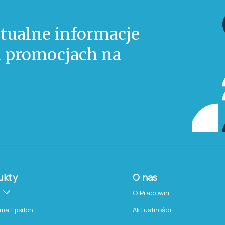
tualne informacje
 i promocjach na
ukty
O nas
O Pracowni
rma Epsilon
Aktualności