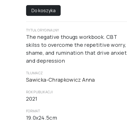
Do koszyka
TYTUŁ ORYGINALNY
The negative thougs workbook. CBT
skilss to overcome the repetitive worry,
shame, and rumination that drive anxie
and depression
TŁUMACZ
Sawicka-Chrapkowicz Anna
ROK PUBLIKACJI
2021
FORMAT
19.0x24.5cm