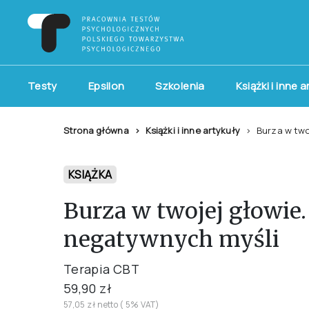
Testy
Epsilon
Szkolenia
Książki i inne 
Strona główna
Książki i inne artykuły
Burza w two
KSIĄŻKA
Burza w twojej głowie.
negatywnych myśli
Terapia CBT
59,90 zł
57,05 zł netto ( 5% VAT)