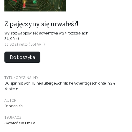
Z pajęczyny się urwałeś?!
Wyjątkowa opowieść adwentowa w 24 rozdziałach
34,99 zł
33,32 zł netto ( 5% VAT)
Do koszyka
TYTUŁ ORYGINALNY
Du spinnst wohl! Eine außergewöhnliche Adventsgeschichte in 24
Kapiteln
AUTOR
Pannen Kai
TŁUMACZ
Skowrońska Emilia