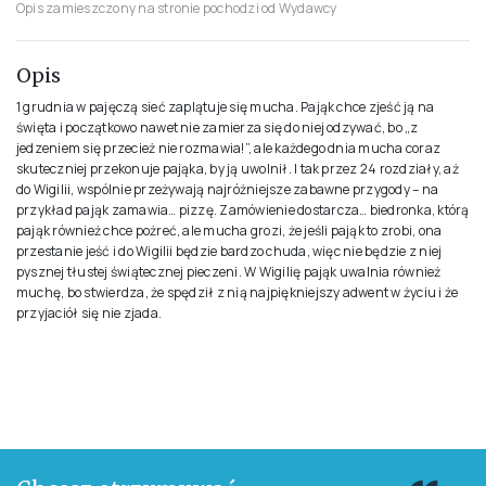
Opis zamieszczony na stronie pochodzi od Wydawcy
Opis
1 grudnia w pajęczą sieć zaplątuje się mucha. Pająk chce zjeść ją na
święta i początkowo nawet nie zamierza się do niej odzywać, bo „z
jedzeniem się przecież nie rozmawia!”, ale każdego dnia mucha coraz
skuteczniej przekonuje pająka, by ją uwolnił. I tak przez 24 rozdziały, aż
do Wigilii, wspólnie przeżywają najróżniejsze zabawne przygody – na
przykład pająk zamawia… pizzę. Zamówienie dostarcza… biedronka, którą
pająk również chce pożreć, ale mucha grozi, że jeśli pająk to zrobi, ona
przestanie jeść i do Wigilii będzie bardzo chuda, więc nie będzie z niej
pysznej tłustej świątecznej pieczeni. W Wigilię pająk uwalnia również
muchę, bo stwierdza, że spędził z nią najpiękniejszy adwent w życiu i że
przyjaciół się nie zjada.