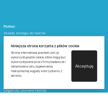
Pomoc
Zasady dostępu do testów
Zasady sprzedaży testów i książek
Niniejsza strona korzysta z plików cookie
Zasady sprzedaży e-testów
Strona internetowa practest.com.pl
wykorzystuje pliki cookie, które mogą być
Cennik i katalog
wykorzystywane przez firmy badawcze i
Akceptuję
Zasady zapisów na szkolenia
reklamowe w celu zapewnienia
maksymalnej wygody w korzystaniu z
Dla studentów i doktorantów
serwisu.
Epsilon dla studentów i pracowników naukowych uczelni
Legalność używana testów