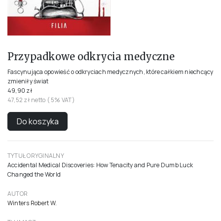
Przypadkowe odkrycia medyczne
Fascynująca opowieść o odkryciach medycznych, które całkiem niechcący
zmieniły świat
49,90 zł
47,52 zł netto ( 5% VAT)
Do koszyka
TYTUŁ ORYGINALNY
Accidental Medical Discoveries: How Tenacity and Pure Dumb Luck
Changed the World
AUTOR
Winters Robert W.