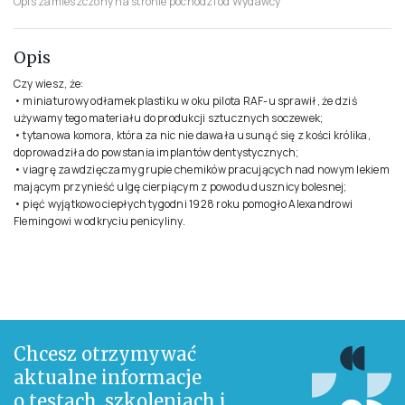
Opis zamieszczony na stronie pochodzi od Wydawcy
Opis
Czy wiesz, że:
• miniaturowy odłamek plastiku w oku pilota RAF-u sprawił, że dziś
używamy tego materiału do produkcji sztucznych soczewek;
• tytanowa komora, która za nic nie dawała usunąć się z kości królika,
doprowadziła do powstania implantów dentystycznych;
• viagrę zawdzięczamy grupie chemików pracujących nad nowym lekiem
mającym przynieść ulgę cierpiącym z powodu dusznicy bolesnej;
• pięć wyjątkowo ciepłych tygodni 1928 roku pomogło Alexandrowi
Flemingowi w odkryciu penicyliny.
Chcesz otrzymywać
aktualne informacje
o testach, szkoleniach i