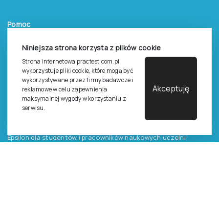
Pomoc
Zasady dostępu do testów
Niniejsza strona korzysta z plików cookie
Zasady sprzedaży testów i książek
Strona internetowa practest.com.pl
Zasady sprzedaży e-testów
wykorzystuje pliki cookie, które mogą być
wykorzystywane przez firmy badawcze i
Cennik i katalog
Akceptuję
reklamowe w celu zapewnienia
maksymalnej wygody w korzystaniu z
Zasady zapisów na szkolenia
serwisu.
Dla studentów i doktorantów
Epsilon dla studentów i pracowników naukowych uczelni
Legalność używana testów
©
2026
Pracownia Testów Psychologicznych Polskiego
Towarzystwa Psychologicznego sp. z o.o.