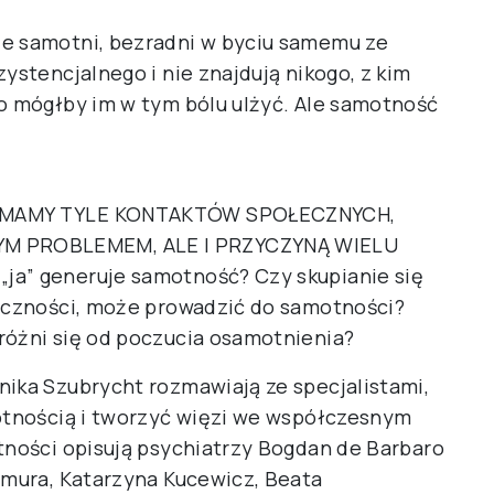
ie samotni, bezradni w byciu samemu ze
ystencjalnego i nie znajdują nikogo, z kim
to mógłby im w tym bólu ulżyć. Ale samotność
YM MAMY TYLE KONTAKTÓW SPOŁECZNYCH,
M PROBLEMEM, ALE I PRZYCZYNĄ WIELU
ja” generuje samotność? Czy skupianie się
łeczności, może prowadzić do samotności?
różni się od poczucia osamotnienia?
nika Szubrycht rozmawiają ze specjalistami,
motnością i tworzyć więzi we współczesnym
otności opisują psychiatrzy Bogdan de Barbaro
Chmura, Katarzyna Kucewicz, Beata