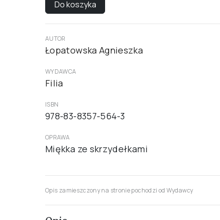
Do koszyka
AUTOR
Łopatowska Agnieszka
WYDAWCA
Filia
ISBN
978-83-8357-564-3
OPRAWA
Miękka ze skrzydełkami
Opis zamieszczony na stronie pochodzi od Wydawcy