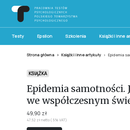
Testy
Epsilon
Szkolenia
Książki i inne 
Strona główna
Książki i inne artykuły
Epidemia sa
KSIĄŻKA
Epidemia samotności. 
we współczesnym świe
49,90 zł
47,52 zł netto ( 5% VAT)