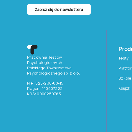
Zapisz się do newslettera
Prod
Pracownia Testów
Testy
Psychologicznych
Polskiego Towarzystwa
Platfo
Psychologicznego sp. z o.o.
Szkole
NIP: 525-236-80-15
Książki
Regon: 140607222
KRS: 0000259763