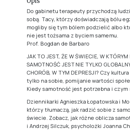
Opis
Do gabinetu terapeuty przychodzą ludz
sobą. Tacy, którzy doświadczają bólu egz
mogliby się tym bólem podzielić albo k
nie jest tożsama z byciem samemu.
Prof. Bogdan de Barbaro
JAK TO JEST, ŻE W ŚWIECIE, W KTÓR
SAMOTNOŚĆ JEST NIE TYLKO GLOBALNY
CHORÓB, W TYM DEPRESJI? Czy kultura „
tylko na sobie, pomijanie wartości spo
Kiedy samotność jest potrzebna i czym 
Dziennikarki Agnieszka Łopatowska i Mo
którzy tłumaczą, jak radzić sobie z sa
świecie. Zobacz, jak różne oblicza sam
i Andrzej Silczuk, psycholożki Joanna 