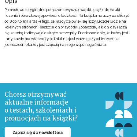
Opis
Pomysłowe i oryginalne połączenie wyszukiwanki, książki do nauki
liczenia i obrazkowej opowieści o ludzkości. Ta książka nauczy was liczyć
od 0 do 7,5 miliarda –i tego, że każdy człowiek się liczy. Liczcie ludzie na
kolejnych stronach i śledźcie ich przygody. Zobaczcie, jak ich losy łączą
się ze sobą i odkrywajcie ukryte szczegóły. Przekonacie się, że każdy jest
inny, każdy ma własne życie i nikt nie jest ważniejszy od innych – a
jednocześnie każdy jest częścią naszego wspólnego świata.
Chcesz otrzymywać
aktualne informacje
o testach, szkoleniach i
promocjach na książki?
Zapisz się do newslettera