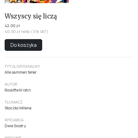
Wszyscy się liczą
42,00 zł
40,00 zł netto ( 5% VAT)
Do koszyka
TYTUŁ ORYGINALNY
Alle sammen teller
AUTOR
Roskifte Kristin
TŁUMACZ
Skoczko Milena
WYDAWCA
Dwie Siostry
WYDANIE