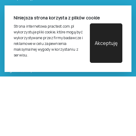
Zasady sprzedaży testów i książek
Niniejsza strona korzysta z plików cookie
Zasady sprzedaży e-testów
Strona internetowa practest.com.pl
Cennik i katalog
wykorzystuje pliki cookie, które mogą być
wykorzystywane przez firmy badawcze i
Zasady zapisów na szkolenia
Akceptuję
reklamowe w celu zapewnienia
maksymalnej wygody w korzystaniu z
Dla studentów i doktorantów
serwisu.
Epsilon dla studentów i pracowników naukowych uczelni
Legalność używana testów
©
2026
Pracownia Testów Psychologicznych Polskiego
Towarzystwa Psychologicznego sp. z o.o.
Wszelkie prawa zastrzeżone.
Regulamin
Polityka prywantości