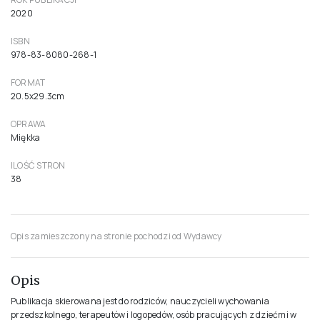
2020
ISBN
978-83-8080-268-1
FORMAT
20.5x29.3cm
OPRAWA
Miękka
ILOŚĆ STRON
38
Opis zamieszczony na stronie pochodzi od Wydawcy
Opis
Publikacja skierowana jest do rodziców, nauczycieli wychowania
przedszkolnego, terapeutów i logopedów, osób pracujących z dziećmi w