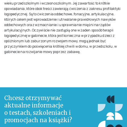
wieku przedszkolnym i wczesnoszkolnym. Jej zawartość to krótkie
opowiadania, które obok treści zawierają ćwiczenia z zakresu profilaktyki
logopedycznej. Są to ćwiczenia oddechowe, fonacyjne, artykulacyjne,
których celem jest wprowadzenie i utrwalanie prawidłowych nawyków
oddechowych oraz wzmacnianie i usprawnianie mięśni narządów
artykulacyjnych. Oczywiście nie zastąpią one w żaden sposób terapii
logopedycznej w gabinecie, która jest konieczna w przypadku dzieci z
opóźnionym lub zaburzonym rozwojem mowy, mogą jednak być
przyczynkiem do poświęcenia krótkiej chwili w domu, w przedszkolu, w
gabinecie na rozwijanie mowy poprzez zabawę.
Chcesz otrzymywać
aktualne informacje
o testach, szkoleniach i
promocjach na książki?