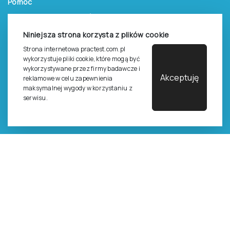
Pomoc
Zasady dostępu do testów
Zasady sprzedaży testów i książek
Niniejsza strona korzysta z plików cookie
Strona internetowa practest.com.pl
Zasady sprzedaży e-testów
wykorzystuje pliki cookie, które mogą być
Cennik i katalog
wykorzystywane przez firmy badawcze i
Akceptuję
reklamowe w celu zapewnienia
Zasady zapisów na szkolenia
maksymalnej wygody w korzystaniu z
serwisu.
Dla studentów i doktorantów
Epsilon dla studentów i pracowników naukowych uczelni
Legalność używana testów
©
2026
Pracownia Testów Psychologicznych Polskiego
Towarzystwa Psychologicznego sp. z o.o.
Wszelkie prawa zastrzeżone.