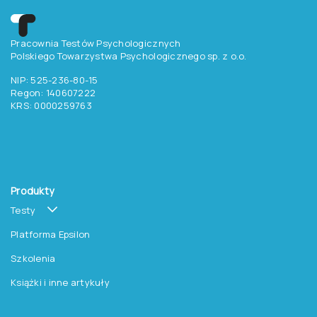
Chcesz otrzymywać
aktualne informacje
o testach, szkoleniach i
promocjach na książki?
Zapisz się do newslettera
Pracownia Testów Psychologicznych
Polskiego Towarzystwa Psychologicznego sp. z o.o.
NIP: 525-236-80-15
Regon: 140607222
KRS: 0000259763