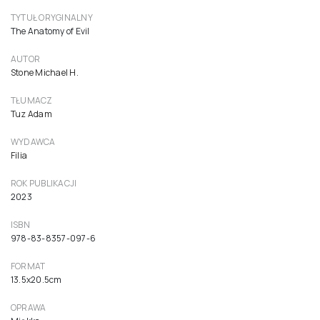
Anatomia zła. Fascynująca podróż w głąb
najbardziej przerażających umysłów
89,90 zł
85,62 zł netto ( 5% VAT)
Do koszyka
TYTUŁ ORYGINALNY
The Anatomy of Evil
AUTOR
Stone Michael H.
TŁUMACZ