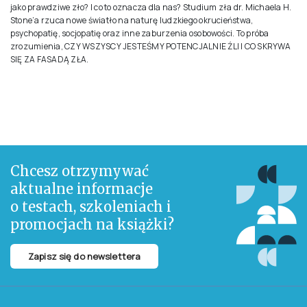
Opis
OD NARCYZMU DO AGRESJI – KIEDY W UMYŚLE RODZI SIĘ ZŁO? CHARLES
MANSON, TED BUNDY, JEFFREY DAHMER – to tylko kilku z kilkuset
seryjnych morderców, których przypadki zbadał dr Michael H. Stone i na
których powołuje się w tej książce. Psychiatra analizuje dwie istotne cechy
osobowości, narcyzm i agresję, typowe u przestępców zarówno
popełniających zbrodnie w afekcie, jak i sprawców najgorszych
potworności: sadystycznych tortur i morderstw. Zastanawia się, CZY ZŁO
MA SWOJE ŹRÓDŁA W GENACH, WYCHOWANIU CZY MOŻE ISTNIEJĄ INNE
CZYNNIKI WPŁYWAJĄCE NA ROZWÓJ SKŁONNOŚCI PRZESTĘPCZYCH.
CZY ZŁO JEST NIEUNIKNIONE, CZY ISTNIEJĄ SPOSOBY NA JEGO
ZROZUMIENIE I PRZECIWDZIAŁANIE? Co psychologia, psychiatria i
neuronauka mówią nam o umysłach tych, których czyny można opisać
jako prawdziwe zło? I co to oznacza dla nas? Studium zła dr. Michaela H.
Stone’a rzuca nowe światło na naturę ludzkiego okrucieństwa,
psychopatię, socjopatię oraz inne zaburzenia osobowości. To próba
zrozumienia, CZY WSZYSCY JESTEŚMY POTENCJALNIE ŹLI I CO SKRYWA
SIĘ ZA FASADĄ ZŁA.