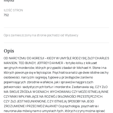
Tuz Adam
WYDAWCA
Filia
ROK PUBLIKACJI
2023
ISBN
978-83-8357-097-6
FORMAT
13.5x20.5cm
OPRAWA
Miękka
ILOŚĆ STRON
752
Opis zamieszczony na stronie pochodzi od Wydawcy