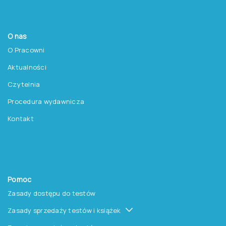
Produkty
Testy
Platforma Epsilon
Szkolenia
Książki i inne artykuły
O nas
O Pracowni
Aktualności