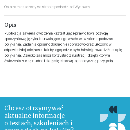
ISBN
978-83-8309-840-1
FORMAT
20.5x29.7cm
OPRAWA
Miękka
ILOŚĆ STRON
56
Opis zamieszczony na stronie pochodzi od Wydawcy
Opis
Publikacja zawiera ćwiczenia kształtujące prawidłową pozycję
spoczynkową języka i utrwalające jego właściwe ułożenie podczas
połykania. Zadania opisano dokładnie i obrazowo oraz ułożono w