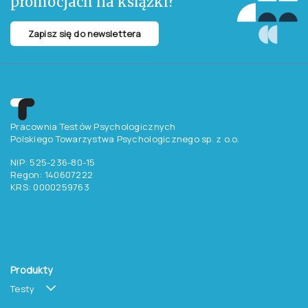
odpowiedniej kolejności, tak by logopedzie było łatwiej prowadzić terapię
połykania. Dziecko zaś może korzystać z ilustracji, dzięki którym
ćwiczenia nie są nudne i stają się ciekawą logopedyczną przygodą.
Chcesz otrzymywać
aktualne informacje
o testach, szkoleniach i
promocjach na książki?
Zapisz się do newslettera