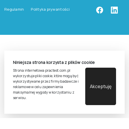
Zasady zapisów na szkolenia
Dla studentów i doktorantów
Epsilon dla studentów i pracowników naukowych uczelni
Legalność używana testów
Niniejsza strona korzysta z plików cookie
©
2026
Pracownia Testów Psychologicznych Polskiego
Strona internetowa practest.com.pl
Towarzystwa Psychologicznego sp. z o.o.
wykorzystuje pliki cookie, które mogą być
Wszelkie prawa zastrzeżone.
wykorzystywane przez firmy badawcze i
Akceptuję
reklamowe w celu zapewnienia
Regulamin
Polityka prywantości
maksymalnej wygody w korzystaniu z
serwisu.