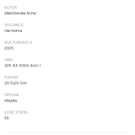
Ćwiczenia pionizacyjne języka do terapii
infantylnego sposobu połykania
30,00 zł
28,57 zł netto ( 5% VAT)
Do koszyka
AUTOR
Miechowska Anna
WYDAWCA
Harmonia
ROK PUBLIKACJI
2025