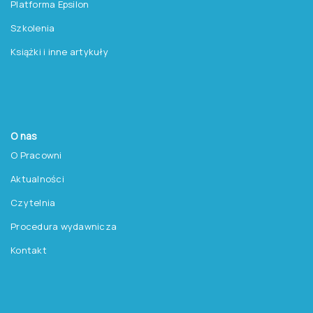
Pracownia Testów Psychologicznych
Polskiego Towarzystwa Psychologicznego sp. z o.o.
NIP: 525-236-80-15
Regon: 140607222
KRS: 0000259763
Produkty
Testy
Platforma Epsilon
Szkolenia
Książki i inne artykuły