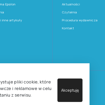
rma Epsilon
Aktualności
nia
Czytelnia
 i inne artykuły
Procedura wydawnicza
Kontakt
Towarzystwa Psychologicznego sp. z o.o.
stuje pliki cookie, które
wcze i reklamowe w celu
Akceptuję
aniu z serwisu.