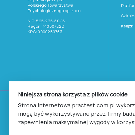
Polskiego Towarzystwa
Platfo
Psychologicznego sp. z o.o.
Szkole
NIP: 525-236-80-15
Książki
Regon: 140607222
KRS: 0000259763
Niniejsza strona korzysta z plików cookie
©
2026
Pracownia Testów Psychologicznych Polskiego 
Strona internetowa practest.com.pl wykorzy
Wszelkie prawa zastrzeżone.
mogą być wykorzystywane przez firmy bada
zapewnienia maksymalnej wygody w korzyst
Regulamin
Polityka prywantości