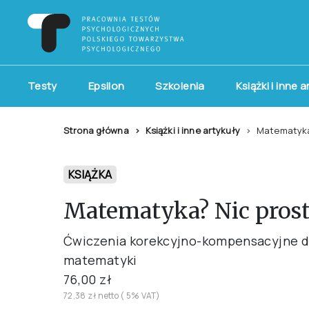
Testy
Epsilon
Szkolenia
Książki i inne 
Strona główna
Książki i inne artykuły
Matematyka
KSIĄŻKA
Matematyka? Nic prost
Ćwiczenia korekcyjno-kompensacyjne dl
matematyki
76,00 zł
72,38 zł netto ( 5% VAT)