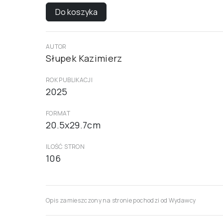
Do koszyka
AUTOR
Słupek Kazimierz
ROK PUBLIKACJI
2025
FORMAT
20.5x29.7cm
ILOŚĆ STRON
106
Opis zamieszczony na stronie pochodzi od Wydawcy