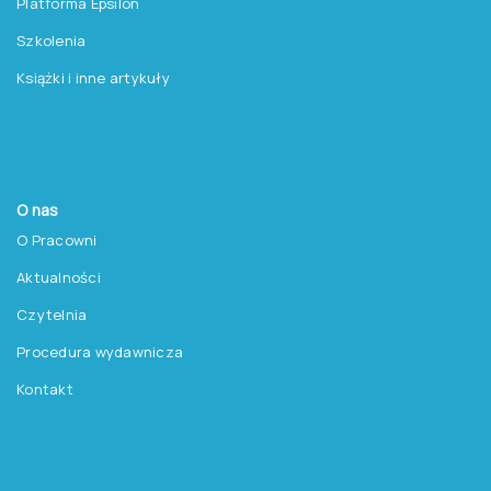
Pracownia Testów Psychologicznych
Polskiego Towarzystwa Psychologicznego sp. z o.o.
NIP: 525-236-80-15
Regon: 140607222
KRS: 0000259763
Produkty
Testy
Platforma Epsilon
Szkolenia
Książki i inne artykuły