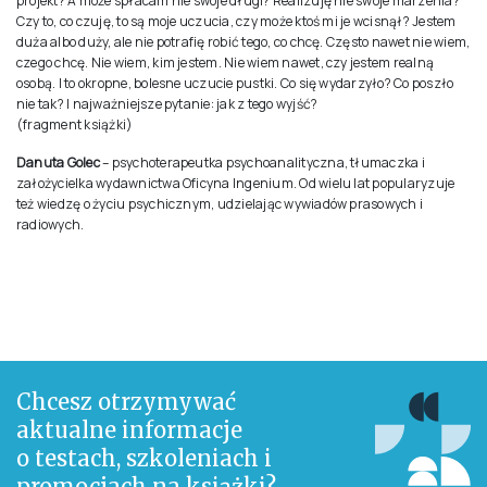
ciągłe zarzuty pod własnym adresem, pogubienie w świecie uczuć, życie
w świecie fantazji – to tylko kilka wewnętrznych ograniczeń
utrudniających albo wręcz uniemożliwiających życie własnym życiem.
Autorka szuka odpowiedzi na różne pytania, n.in. o to, co nas najbardziej
irytuje w naszych rodzicach, o powody powtarzania ciągle tych samych
błędów. Pisze o złości, nudzie, wdzięczności, iluzjach na swój temat, a
także o tym, czym jest poczucie wartości własnej, prawdziwe myślenie i
twórcze życie.
Dzieci często mówią, że chcą być duże, bo dorośli robią to, co chcą. Nie
muszą słuchać innych, sami o sobie decydują. Dorośliśmy. Być może
wszystko ułożyło się pomyślnie – zarówno w świecie wewnętrznym, jak i w
rzeczywistości zewnętrznej – i możemy żyć swoim życiem. A jeżeli nie?
Jeśli ciągle dręczą cię pytania: czyim życiem ja żyję? Czy to jest mój
projekt? A może spłacam nie swoje długi? Realizuję nie swoje marzenia?
Czy to, co czuję, to są moje uczucia, czy może ktoś mi je wcisnął? Jestem
duża albo duży, ale nie potrafię robić tego, co chcę. Często nawet nie wiem,
czego chcę. Nie wiem, kim jestem. Nie wiem nawet, czy jestem realną
osobą. I to okropne, bolesne uczucie pustki. Co się wydarzyło? Co poszło
nie tak? I najważniejsze pytanie: jak z tego wyjść?
(fragment książki)
Danuta Golec
– psychoterapeutka psychoanalityczna, tłumaczka i