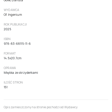
Czyim życiem żyjesz?
Dylematy trzydziestolatków
49,00 zł
46,67 zł netto ( 5% VAT)
Do koszyka
AUTOR
Golec Danuta
WYDAWCA
Of. Ingenium
ROK PUBLIKACJI
2025
ISBN