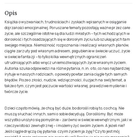
978-83-68115-11-6
FORMAT
14.5x20.7cm
OPRAWA
Miękka ze skrzydełkami
ILOŚĆ STRON
151
Opis zamieszczony na stronie pochodzi od Wydawcy
Opis
Książka o wyzwaniach, trudnościach i zyskach wpisanych w osiąganie
dojrzałości emocjonalnej. Poruszane tematy pozostają ważne przez całe
życie, ale szczególnie istotne są dla ludzi młodych – tych wchodzących w
dorosłość i tych osadzających się w dorosłym życiu lub szukających tam
swojego miejsca. Niemożność rozpoznania i realizacji własnych planów,