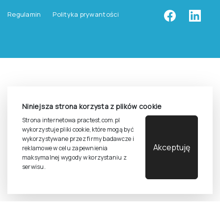
Zasady zapisów na szkolenia
Dla studentów i doktorantów
Epsilon dla studentów i pracowników naukowych uczelni
Legalność używana testów
Niniejsza strona korzysta z plików cookie
©
2026
Pracownia Testów Psychologicznych Polskiego
Strona internetowa practest.com.pl
Towarzystwa Psychologicznego sp. z o.o.
wykorzystuje pliki cookie, które mogą być
Wszelkie prawa zastrzeżone.
wykorzystywane przez firmy badawcze i
Akceptuję
reklamowe w celu zapewnienia
Regulamin
Polityka prywantości
maksymalnej wygody w korzystaniu z
serwisu.