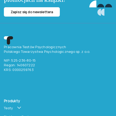
założycielka wydawnictwa Oficyna Ingenium. Od wielu lat popularyzuje
też wiedzę o życiu psychicznym, udzielając wywiadów prasowych i
radiowych.
Chcesz otrzymywać
aktualne informacje
o testach, szkoleniach i
promocjach na książki?
Zapisz się do newslettera