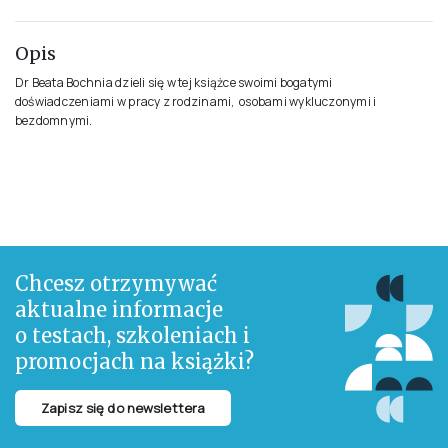
ROK PUBLIKACJI
2023
ISBN
978-83-952891-6-3
OPRAWA
Miękka ze skrzydełkami
ILOŚĆ STRON
262
Opis zamieszczony na stronie pochodzi od Wydawcy
Opis
Dr Beata Bochnia dzieli się w tej książce swoimi bogatymi
doświadczeniami w pracy z rodzinami, osobami wykluczonymi i
bezdomnymi.