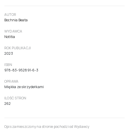
Codzienne praktyki życia rodzinnego.
Zadomowienie, wykluczenie,
bezdomność
45,00 zł
42,86 zł netto ( 5% VAT)
Do koszyka
AUTOR
Bochnia Beata
WYDAWCA
Notitia