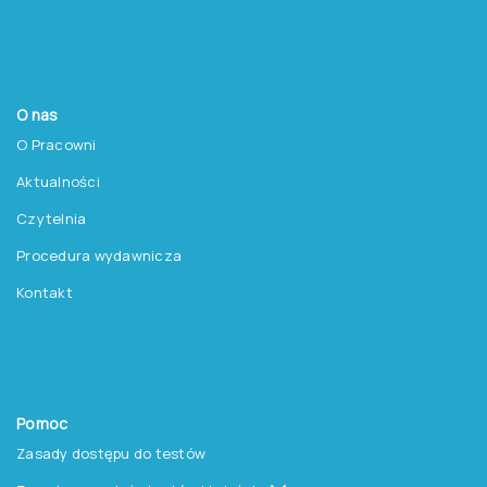
Regon: 140607222
KRS: 0000259763
Produkty
Testy
Platforma Epsilon
Szkolenia
Książki i inne artykuły
O nas
O Pracowni