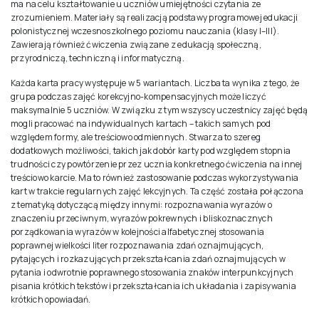
ma na celu kształtowanie u uczniów umiejętności czytania ze
zrozumieniem. Materiały są realizacją podstawy programowej edukacji
polonistycznej wczesnoszkolnego poziomu nauczania (klasy I–III).
Zawierają również ćwiczenia związane z edukacją społeczną,
przyrodniczą, techniczną i informatyczną.
Każda karta pracy występuje w 5 wariantach. Liczba ta wynika z tego, że
grupa podczas zajęć korekcyjno-kompensacyjnych może liczyć
maksymalnie 5 uczniów. W związku z tym wszyscy uczestnicy zajęć będą
mogli pracować na indywidualnych kartach – takich samych pod
względem formy, ale treściowo odmiennych. Stwarza to szereg
dodatkowych możliwości, takich jak dobór karty pod względem stopnia
trudności czy powtórzenie przez ucznia konkretnego ćwiczenia na innej
treściowo karcie. Ma to również zastosowanie podczas wykorzystywania
kart w trakcie regularnych zajęć lekcyjnych. Ta część została połączona
z tematyką dotyczącą między innymi: rozpoznawania wyrazów o
znaczeniu przeciwnym, wyrazów pokrewnych i bliskoznacznych
porządkowania wyrazów w kolejności alfabetycznej stosowania
poprawnej wielkości liter rozpoznawania zdań oznajmujących,
pytających i rozkazujących przekształcania zdań oznajmujących w
pytania i odwrotnie poprawnego stosowania znaków interpunkcyjnych
pisania krótkich tekstów i przekształcania ich układania i zapisywania
krótkich opowiadań.