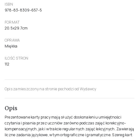
ISBN
978-83-8309-657-5
FORMAT
20.5x29.7cm
OPRAWA
Miękka
ILOŚĆ STRON
112
Opis zamieszczony na stronie pochodzi od Wydawcy
Opis
Prezentowane karty pracy mają służyć doskonaleniu umiejętności
czytania i pisania przez uczniów zarówno podczas zajęć korekcyjno-
kompensacyjnych, jak i w trakcie regularnych zajęć lekcyjnych. Zawierają
liczne zadania językowe, w tym ortograficzne i gramatyczne. Szereg kart