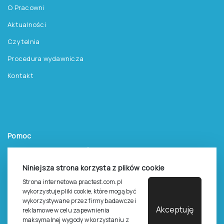
O Pracowni
Aktualności
Czytelnia
Procedura wydawnicza
Kontakt
Pomoc
Zasady dostępu do testów
Zasady sprzedaży testów i książek
Niniejsza strona korzysta z plików cookie
Strona internetowa practest.com.pl
Zasady sprzedaży e-testów
wykorzystuje pliki cookie, które mogą być
Cennik i katalog
wykorzystywane przez firmy badawcze i
Akceptuję
reklamowe w celu zapewnienia
Zasady zapisów na szkolenia
maksymalnej wygody w korzystaniu z