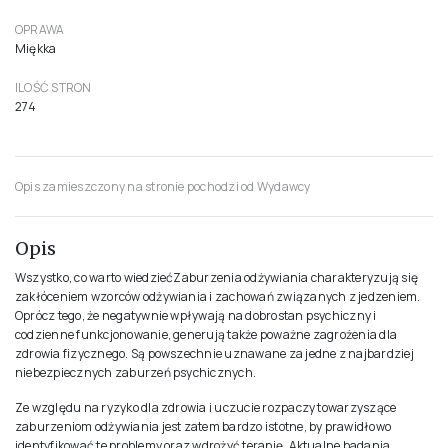
OPRAWA
Miękka
ILOŚĆ STRON
274
Opis zamieszczony na stronie pochodzi od Wydawcy
Opis
Wszystko, co warto wiedziećZaburzenia odżywiania charakteryzują się
zakłóceniem wzorców odżywiania i zachowań związanych z jedzeniem.
Oprócz tego, że negatywnie wpływają na dobrostan psychiczny i
codzienne funkcjonowanie, generują także poważne zagrożenia dla
zdrowia fizycznego. Są powszechnie uznawane za jedne z najbardziej
niebezpiecznych zaburzeń psychicznych.
Ze względu na ryzyko dla zdrowia i uczucie rozpaczy towarzyszące
zaburzeniom odżywiania jest zatem bardzo istotne, by prawidłowo
identyfikować te problemy oraz wdrożyć terapię. Aktualne badania