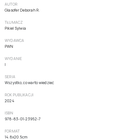
AUTOR
Glasofer Deborah R.
TŁUMACZ
Pikiel Sylwia
WYDAWCA
PWN
WYDANIE
I
SERIA
Wszystko, co warto wiedzieć
ROK PUBLIKACJI
2024
ISBN
978-83-01-23952-7
FORMAT
14.8x20.5cm