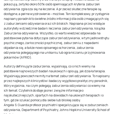
pokazują, że tylko około 50% osób spełniających kryteria zaburzeń
odżywiania zgłasza się na leczenie. A przecież skuteczne terapie są
dostępne, a pełne wyzdrowienie – możliwe. Ten kompleksowy, przystępnie
napisany poradnik to świetne źródło informacji dla osób zmagających się
z zaburzeniami odżywiania oraz ich bliskich. Napisana przez wiodące
autorytety w dziedzinie badań i leczenia zaburzeń odżywiania, książka
Zaburzenia odżywiania. Wszystko, co warto wiedzieć odpowiada na
podstawowe pytania dotyczące zaburzeń odżywiania, w tym jadłowstrętu
psychicznego, żarłoczności psychicznej, zaburzeniu z napadami
objadania się, a także nowo opisanego schorzenia, zaburzenia
odżywiania polegającego na unikaniu lub ograniczaniu przyjmowania
pokarmów (AFRID).
Autorzy definiują te zaburzenia, wyjaśniają, co o nich wiemy na
podstawie najnowszych badań naukowych i opisują, jak działa terapia.
Wyjaśniają powszechne mity na temat zaburzeń odżywiania. To napisany
przez najlepszych klinicystów i badaczy wyjątkowo praktyczny poradnik,
który wyjaśnia, na czym polegają zaburzenia odżywiania i co wiemy na
ich temat. Czytelnik dostaje jasne i zwięzłe informacje o
najskuteczniejszych, opartych na dowodach naukowych terapiach i o
tym, gdzie szukać pomocy dla siebie lub bliskiej osoby.
Angela S. Guarda profesor psychiatrii specjalizująca się w zaburzeniach
odżywiania, Department of Psychiatry, Johns Hopkins University School of