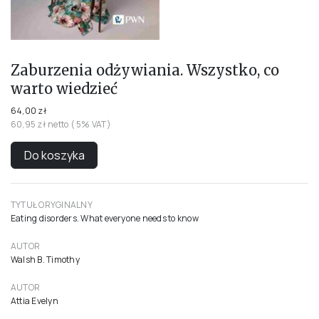
Zaburzenia odżywiania. Wszystko, co
warto wiedzieć
64,00 zł
60,95 zł netto ( 5% VAT)
Do koszyka
TYTUŁ ORYGINALNY
Eating disorders. What everyone needs to know
AUTOR
Walsh B. Timothy
AUTOR
Attia Evelyn