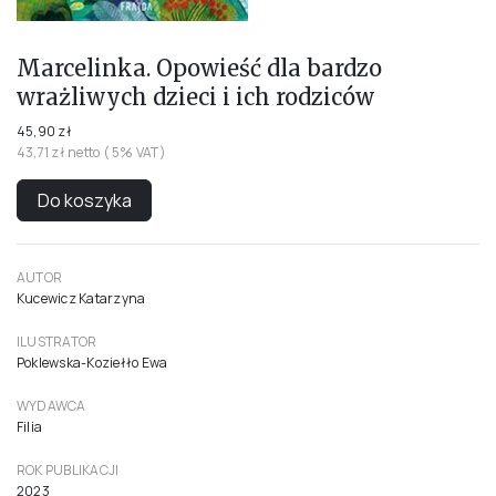
Marcelinka. Opowieść dla bardzo
wrażliwych dzieci i ich rodziców
45,90 zł
43,71 zł netto ( 5% VAT)
Do koszyka
AUTOR
Kucewicz Katarzyna
ILUSTRATOR
Poklewska-Koziełło Ewa
WYDAWCA
Filia
ROK PUBLIKACJI
2023