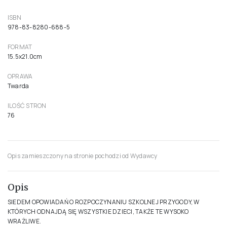
ISBN
978-83-8280-688-5
FORMAT
15.5x21.0cm
OPRAWA
Twarda
ILOŚĆ STRON
76
Opis zamieszczony na stronie pochodzi od Wydawcy
Opis
SIEDEM OPOWIADAŃ O ROZPOCZYNANIU SZKOLNEJ PRZYGODY, W
KTÓRYCH ODNAJDĄ SIĘ WSZYSTKIE DZIECI, TAKŻE TE WYSOKO
WRAŻLIWE.