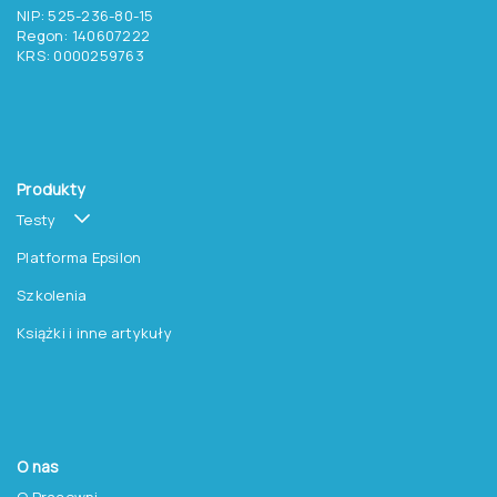
NIP: 525-236-80-15
Regon: 140607222
KRS: 0000259763
Produkty
Testy
Platforma Epsilon
Szkolenia
Książki i inne artykuły
O nas
O Pracowni