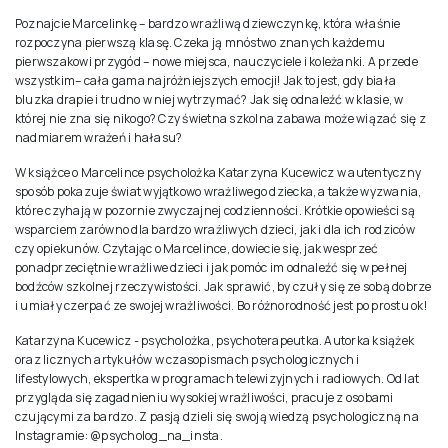
Poznajcie Marcelinkę – bardzo wrażliwą dziewczynkę, która właśnie
rozpoczyna pierwszą klasę. Czeka ją mnóstwo znanych każdemu
pierwszakowi przygód – nowe miejsca, nauczyciele i koleżanki. A przede
wszystkim– cała gama najróżniejszych emocji! Jak to jest, gdy biała
bluzka drapie i trudno w niej wytrzymać? Jak się odnaleźć w klasie, w
której nie zna się nikogo? Czy świetna szkolna zabawa może wiązać się z
nadmiarem wrażeń i hałasu?
W książce o Marcelince psycholożka Katarzyna Kucewicz w autentyczny
sposób pokazuje świat wyjątkowo wrażliwego dziecka, a także wyzwania,
które czyhają w pozornie zwyczajnej codzienności. Krótkie opowieści są
wsparciem zarówno dla bardzo wrażliwych dzieci, jak i dla ich rodziców
czy opiekunów. Czytając o Marcelince, dowiecie się, jak wesprzeć
ponadprzeciętnie wrażliwe dzieci i jak pomóc im odnaleźć się w pełnej
bodźców szkolnej rzeczywistości. Jak sprawić, by czuły się ze sobą dobrze
i umiały czerpać ze swojej wrażliwości. Bo różnorodność jest po prostu ok!
Katarzyna Kucewicz - psycholożka, psychoterapeutka. Autorka książek
oraz licznych artykułów w czasopismach psychologicznych i
lifestylowych, ekspertka w programach telewizyjnych i radiowych. Od lat
przygląda się zagadnieniu wysokiej wrażliwości, pracuje z osobami
czującymi za bardzo. Z pasją dzieli się swoją wiedzą psychologiczną na
Instagramie: @psycholog_na_insta.