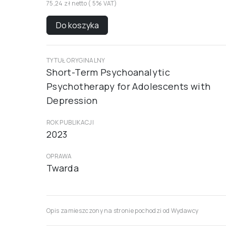
75,24 zł netto ( 5% VAT)
Do koszyka
TYTUŁ ORYGINALNY
Short-Term Psychoanalytic
Psychotherapy for Adolescents with
Depression
ROK PUBLIKACJI
2023
OPRAWA
Twarda
Opis zamieszczony na stronie pochodzi od Wydawcy