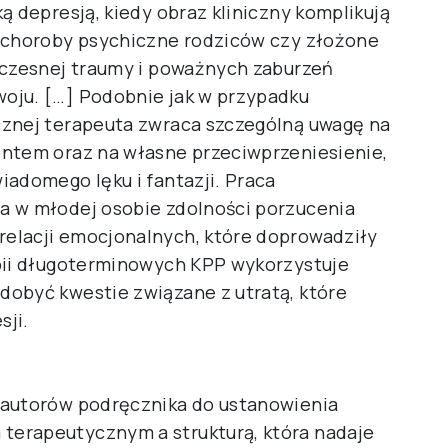
ą depresją, kiedy obraz kliniczny komplikują
k choroby psychiczne rodziców czy złożone
wczesnej traumy i poważnych zaburzeń
oju. […] Podobnie jak w przypadku
cznej terapeuta zwraca szczególną uwagę na
entem oraz na własne przeciwprzeniesienie,
iadomego lęku i fantazji. Praca
a w młodej osobie zdolności porzucenia
elacji emocjonalnych, które doprowadziły
apii długoterminowych KPP wykorzystuje
dobyć kwestie związane z utratą, które
sji.
 autorów podręcznika do ustanowienia
erapeutycznym a strukturą, która nadaje