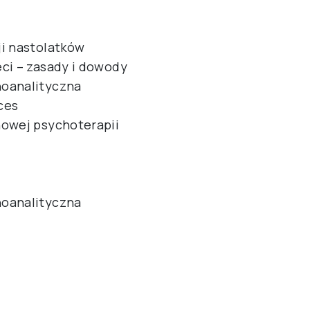
ji nastolatków
ci – zasady i dowody
hoanalityczna
ces
nowej psychoterapii
hoanalityczna