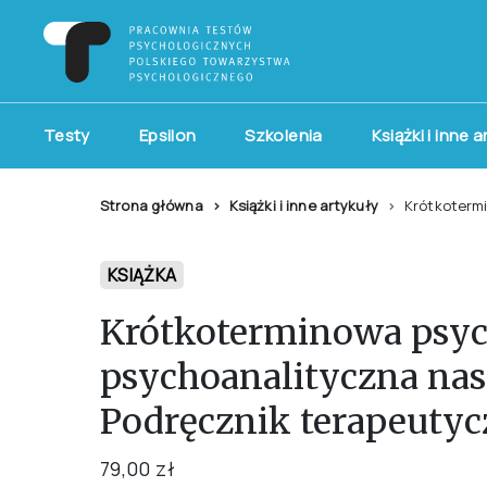
Testy
Epsilon
Szkolenia
Książki i inne 
Strona główna
Książki i inne artykuły
Krótkotermi
KSIĄŻKA
Krótkoterminowa psyc
psychoanalityczna nast
Podręcznik terapeuty
79,00 zł