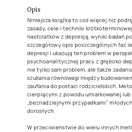
Opis
Niniejsza książka to coś więcej niż po
zasady, cele i techniki krótkoterminowe
nastolatków z depresją, wyniki badań p
szczegółowy opis poszczególnych faz le
depresji i ukazują ten problem w pers
psychoanalitycznej pracy z głęboko de
nie tylko sam problem, ale także zadan
szukania równowagi między budowaniem
zaufania do postaci rodzicielskich. Met
cierpiącymi z powodu umiarkowanej lub c
„beznadziejnymi przypadkami” młodych lu
dorosłych.
W przeciwieństwie do wielu innych met