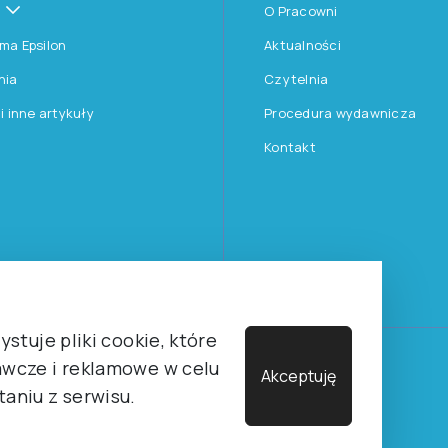
O Pracowni
rma Epsilon
Aktualności
nia
Czytelnia
 i inne artykuły
Procedura wydawnicza
Kontakt
stuje pliki cookie, które
wcze i reklamowe w celu
Towarzystwa Psychologicznego sp. z o.o.
Akceptuję
aniu z serwisu.