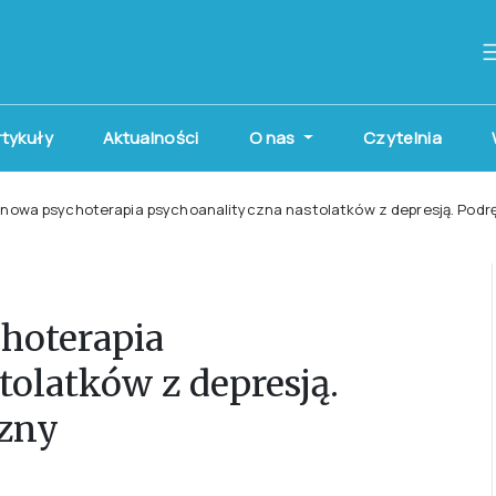
artykuły
Aktualności
O nas
Czytelnia
nowa psychoterapia psychoanalityczna nastolatków z depresją. Podr
hoterapia
olatków z depresją.
czny