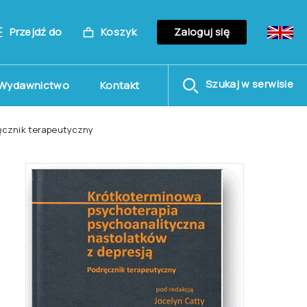
Przejdź do
Koszyk
Zaloguj się
Szukaj w serwisie
Wydawnictwo
Kontakt
ęcznik terapeutyczny