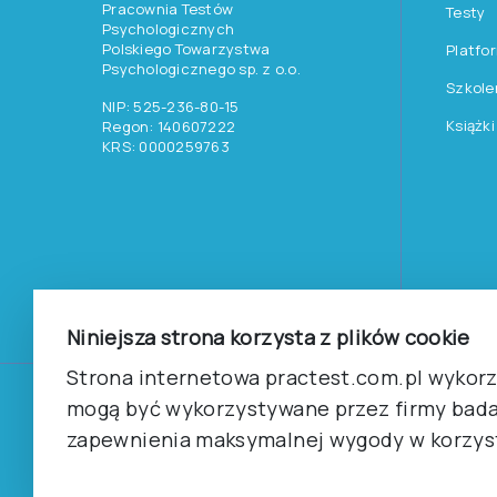
Pracownia Testów
Testy
Psychologicznych
Polskiego Towarzystwa
Platfo
Psychologicznego sp. z o.o.
Szkole
NIP: 525-236-80-15
Książki
Regon: 140607222
KRS: 0000259763
Niniejsza strona korzysta z plików cookie
Strona internetowa practest.com.pl wykorzy
mogą być wykorzystywane przez firmy bada
©
2026
Pracownia Testów Psychologicznych Polskiego 
Wszelkie prawa zastrzeżone.
zapewnienia maksymalnej wygody w korzyst
Regulamin
Polityka prywantości