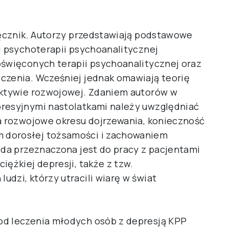
dręcznik. Autorzy przedstawiają podstawowe
j psychoterapii psychoanalitycznej
oświęconych terapii psychoanalitycznej oraz
czenia. Wcześniej jednak omawiają teorię
pektywie rozwojowej. Zdaniem autorów w
presyjnymi nastolatkami należy uwzględniać
ia rozwojowe okresu dojrzewania, konieczność
 dorosłej tożsamości i zachowaniem
oda przeznaczona jest do pracy z pacjentami
iężkiej depresji, także z tzw.
dzi, którzy utracili wiarę w świat
od leczenia młodych osób z depresją KPP