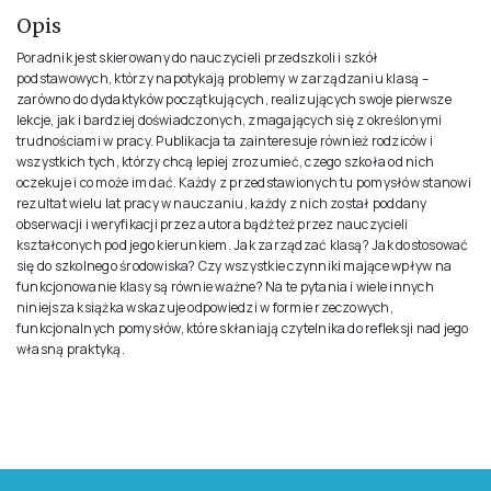
Opis
Poradnik jest skierowany do nauczycieli przedszkoli i szkół
podstawowych, którzy napotykają problemy w zarządzaniu klasą –
zarówno do dydaktyków początkujących, realizujących swoje pierwsze
lekcje, jak i bardziej doświadczonych, zmagających się z określonymi
trudnościami w pracy. Publikacja ta zainteresuje również rodziców i
wszystkich tych, którzy chcą lepiej zrozumieć, czego szkoła od nich
oczekuje i co może im dać. Każdy z przedstawionych tu pomysłów stanowi
rezultat wielu lat pracy w nauczaniu, każdy z nich został poddany
obserwacji i weryfikacji przez autora bądź też przez nauczycieli
kształconych pod jego kierunkiem. Jak zarządzać klasą? Jak dostosować
się do szkolnego środowiska? Czy wszystkie czynniki mające wpływ na
funkcjonowanie klasy są równie ważne? Na te pytania i wiele innych
niniejsza książka wskazuje odpowiedzi w formie rzeczowych,
funkcjonalnych pomysłów, które skłaniają czytelnika do refleksji nad jego
własną praktyką.