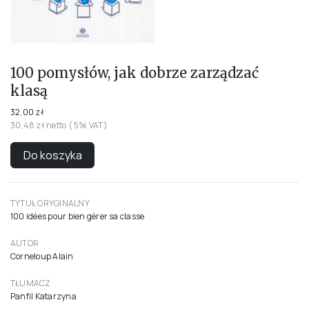
100 pomysłów, jak dobrze zarządzać
klasą
32,00 zł
30,48 zł netto ( 5% VAT)
Do koszyka
TYTUŁ ORYGINALNY
100 idées pour bien gérer sa classe
AUTOR
Corneloup Alain
TŁUMACZ
Panfil Katarzyna