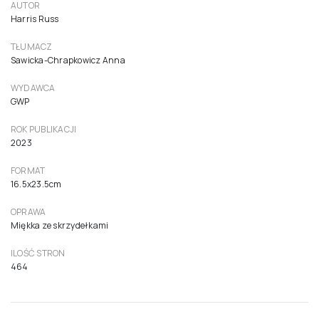
AUTOR
Harris Russ
TŁUMACZ
Sawicka-Chrapkowicz Anna
WYDAWCA
GWP
ROK PUBLIKACJI
2023
FORMAT
16.5x23.5cm
OPRAWA
Miękka ze skrzydełkami
ILOŚĆ STRON
464