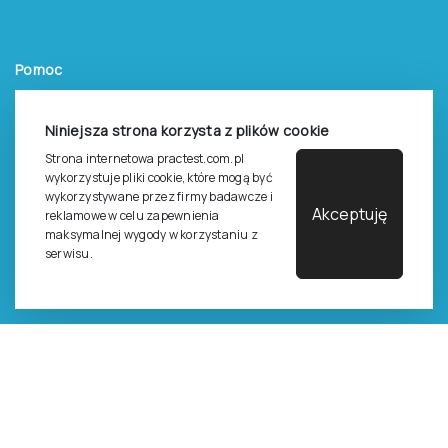
Pomoc
Zasady dostępu do testów
Niniejsza strona korzysta z plików cookie
Zasady sprzedaży testów i książek
Strona internetowa practest.com.pl
Zasady sprzedaży e-testów
wykorzystuje pliki cookie, które mogą być
wykorzystywane przez firmy badawcze i
Cennik i katalog
Akceptuję
reklamowe w celu zapewnienia
Zasady zapisów na szkolenia
maksymalnej wygody w korzystaniu z
serwisu.
Dla studentów i doktorantów
Epsilon dla studentów i pracowników naukowych uczelni
Legalność używana testów
©
2026
Pracownia Testów Psychologicznych Polskiego