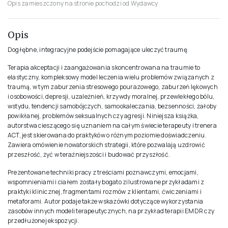
Opis zamieszczony na stronie pochodzi od Wydawcy
Opis
Dogłębne, integracyjne podejście pomagające uleczyć traumę
Terapia akceptacji i zaangażowania skoncentrowana na traumie to
elastyczny, kompleksowy model leczenia wielu problemów związanych z
traumą, w tym zaburzenia stresowego pourazowego, zaburzeń lękowych
i osobowości, depresji, uzależnień, krzywdy moralnej, przewlekłego bólu,
wstydu, tendencji samobójczych, samookaleczania, bezsenności, żałoby
powikłanej, problemów seksualnych czy agresji. Niniejsza książka,
autorstwa cieszącego się uznaniem na całym świecie terapeuty i trenera
ACT, jest skierowana do praktyków o różnym poziomie doświadczeniu.
Zawiera omówienie nowatorskich strategii, które pozwalają uzdrowić
przeszłość, żyć w teraźniejszości i budować przyszłość.
Prezentowane techniki pracy z treściami poznawczymi, emocjami,
wspomnieniami i ciałem zostały bogato zilustrowane przykładami z
praktyki klinicznej, fragmentami rozmów z klientami, ćwiczeniami i
metaforami. Autor podaje także wskazówki dotyczące wykorzystania
zasobów innych modeli terapeutycznych, na przykład terapii EMDR czy
przedłużonej ekspozycji.