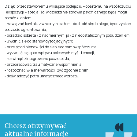
Dzięki przedstawionemu w książce podejściu – opartemu na współczuciu
i ekspozycji – specjaliści w dziedzinie zdrowia psychicznego będą mogli
pomóc klientom:
- nawiązać kontakt z własnym ciałem i dostroić się do niego, by odzyskać
poczucie ugruntowania;
- poradzić sobie tak z nadmiernym, jak z niedostatecznym pobudzeniem;
- uwolnić się od stanów dysocjacyjnych;
- przejść od nienawiści do siebie do samowspółczucia;
- wyzwolić się spod wpływu bolesnych myśli i emocji;
- rozwinąć zintegrowane poczucie Ja;
- przepracować traumatyczne wspomnienia;
- rozpoznać własne wartości i żyć zgodnie z nimi;
- doświadczyć potraumatycznego wzrostu.
Chcesz otrzymywać
aktualne informacje