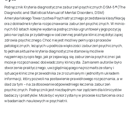
Podręcznik Kryteria diagnostyczne zaburzeń psychicznych DSM-5®(The
Diagnostic and Statistical Manual of Mental Disorders, DSM)
Amerykańskiego Towarzystwa Psychiatrycznego przedstawia klasyfikację
oraz dokładne kryteria rozpoznawania zaburzeń psychicznych. W minio­
nych 60 latach kolejne wydania podręcznika ugruntowały jego pozycję
jako narzędzia przydat­nego w codziennej praktyce klinicznej dotyczącej
zdrowia psychicznego. Choć nie jest możliwy pełny opis procesów
patologicznych, leżących u podłoża większości zaburzeń psychicznych,
to jednak aktualne kryteria diagnostyczne stanowią możliwie
najpełniejszy opis tego, jak przeja­wiają się zaburzenia psychiczne i jak
może je rozpoznawać doświadczony klinicysta. Zamiarem autorów było
stworzenie praktycznego, uwzględniającego najrozmaitsze stany i
sytuacje kliniczne przewodnika ze zrozumiałym i jednolitym układem
informacji, który pozwoli na postawienie prawidłowego rozpoznania, a w
ślad za tym – na zastosowanie odpowiedniego leczenia zabu­rzeń
psychicznych. Podręcznik jest niezbędnym narzędziem dla klinicystów
badaczy i praktyków. Może być wykorzystany w procesie kształcenia oraz
w badaniach naukowych w psychiatrii.