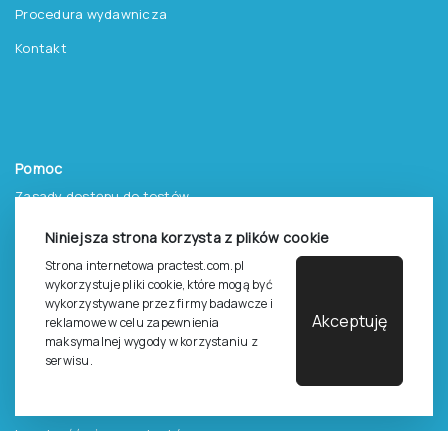
Procedura wydawnicza
Kontakt
Pomoc
Zasady dostępu do testów
Zasady sprzedaży testów i książek
Niniejsza strona korzysta z plików cookie
Zasady sprzedaży e-testów
Strona internetowa practest.com.pl
wykorzystuje pliki cookie, które mogą być
Cennik i katalog
wykorzystywane przez firmy badawcze i
Akceptuję
reklamowe w celu zapewnienia
Zasady zapisów na szkolenia
maksymalnej wygody w korzystaniu z
serwisu.
Dla studentów i doktorantów
Epsilon dla studentów i pracowników naukowych uczelni
Legalność używana testów