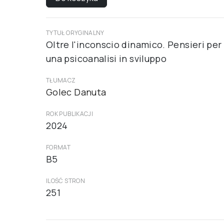
TYTUŁ ORYGINALNY
Oltre l'inconscio dinamico. Pensieri per
una psicoanalisi in sviluppo
TŁUMACZ
Golec Danuta
ROK PUBLIKACJI
2024
FORMAT
B5
ILOŚĆ STRON
251