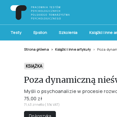
Testy
Epsilon
Szkolenia
Książki i inne 
Strona główna
Książki i inne artykuły
Poza dynam
KSIĄŻKA
Poza dynamiczną nieś
Myśli o psychoanalizie w procesie rozw
75,00 zł
71,43 zł netto ( 5% VAT)
Do koszyka