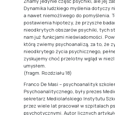
Znamy jedynie część psychiki, ale jej za
Dynamika ludzkiego myślenia dotyczy ni
a nawet niemożliwego do pomyślenia. T
postawienia hipotezy, że przyszłe bad
nieodkrytych obszarów psychiki, tych s
nam już funkcjami nieświadomości. Powi
którą zwiemy psychoanalizą, za to, że 
nieodkrytego życia psychicznego, pełne
zyskujemy choć przelotny wgląd w niezl
umysłem.
(fragm. Rozdziału 18)
Franco De Masi – psychoanalityk szkol
Psychoanalitycznego, były prezes Medi
sekretarz Mediolańskiego Instytutu Szk
przez wiele lat pracował w szpitalach 
psychotycznymi. Autor licznych artyk