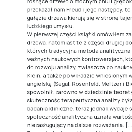
rosnące drzewo o mocnym pniu i głębokic
przekazał nam Freud i jego następcy, to
gałęzie drzewa kierują się w stronę ta
ludzkiego umysłu.
W pierwszej części książki omówiłem za
drzewa, natomiast te z części drugiej 
których tradycyjna metoda analityczna w
ważnych naukowych kontrowersjach, któ
do rozwoju analizy, zwłaszcza po nauko
Klein, a także po wkładzie wniesionym w
angielską (Segal, Rosenfeld, Meltzer i B
spowolnił, zarówno w dziedzinie teoretyc
skuteczność terapeutyczna analizy był
badania kliniczne, teraz jednak wydaje s
społeczność analityczna uznała wartość
niezasługujący na dalsze rozważania. […