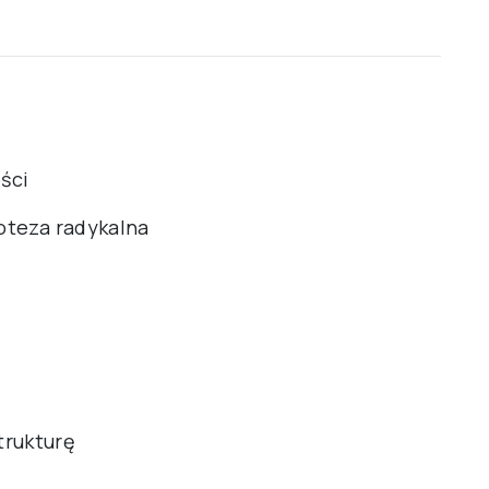
ści
poteza radykalna
trukturę