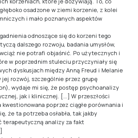
h korzeniach, które je dożywiają. To, co
 głęboko osadzone w ziemi korzenie, z kolei
jemniczych i mało poznanych aspektów
gadnienia odnoszące się do korzeni tego
dotyczą dalszego rozwoju, badania umysłów,
ciąż nie potrafi objaśnić. Po użytecznych i
re w poprzednim stuleciu przyczyniały się
wych dyskusjach między Anną Freud i Melanie
 jej rozwój, szczególnie przez grupę
ion), wydaje mi się, że postęp psychoanalizy
znej, jak i klinicznej. […] W przeszłości
a kwestionowana poprzez ciągłe porównania i
ię, że ta potrzeba osłabła, tak jakby
 terapeutyczną analizy za fakt
]