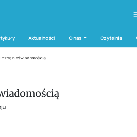
artykuły
Aktualności
O nas
Czytelnia
iczną nieświadomością
wiadomością
oju