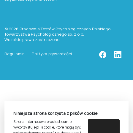
Pomoc
Zasady dostępu do testów
Zasady sprzedaży testów i książek
Zasady sprzedaży e-testów
Cennik i katalog
Zasady zapisów na szkolenia
Dla studentów i doktorantów
Epsilon dla studentów i pracowników naukowych uczelni
Legalność używana testów
Niniejsza strona korzysta z plików cookie
©
2026
Pracownia Testów Psychologicznych Polskiego
Strona internetowa practest.com.pl
Towarzystwa Psychologicznego sp. z o.o.
wykorzystuje pliki cookie, które mogą być
Wszelkie prawa zastrzeżone.
wykorzystywane przez firmy badawcze i