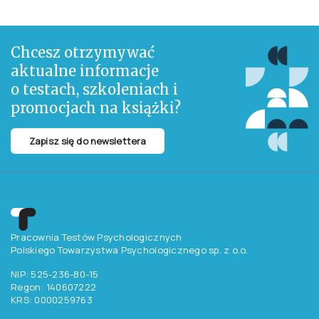
Josh miał dziewiętnaście lat i świat u stóp, kiedy wszystko się zmieniło.
Niespodziewane pogorszenie zdrowia psychicznego doprowadziło do
myśli i planów samobójczych. Jego matka, autorka bestsellerów Amanda
Prowse, zaczęła desperacko szukać sposobów, by mu pomóc. Cierpienie
Josha było cierpieniem całej rodziny. Każdego dnia bliscy obserwowali
jego walkę, bojąc się chwili, w której mógłby ją przegrać.
STATYSTYKI DOTYCZĄCE ZDROWIA PSYCHICZNEGO DZIECI I MŁODZIEŻY
SĄ PRZERAŻAJĄCE. POCZUCIE BEZRADNOŚCI RODZICÓW I ICH
CIERPIENIE NIE ZNA GRANIC. TA KSIĄŻKA TO PRAWDZIWY I SZCZERY OPIS
ŻYCIA Z DEPRESJĄ. TO ROZDZIERAJĄCA SERCE OPOWIEŚĆ MATKI O BÓLU
PATRZENIA NA CIERPIENIE UKOCHANEGO DZIECKA.
Chcesz otrzymywać
aktualne informacje
o testach, szkoleniach i