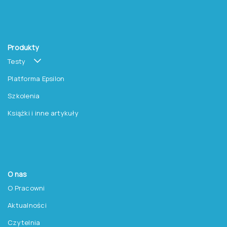
promocjach na książki?
Zapisz się do newslettera
Pracownia Testów Psychologicznych
Polskiego Towarzystwa Psychologicznego sp. z o.o.
NIP: 525-236-80-15
Regon: 140607222
KRS: 0000259763
Produkty
Testy