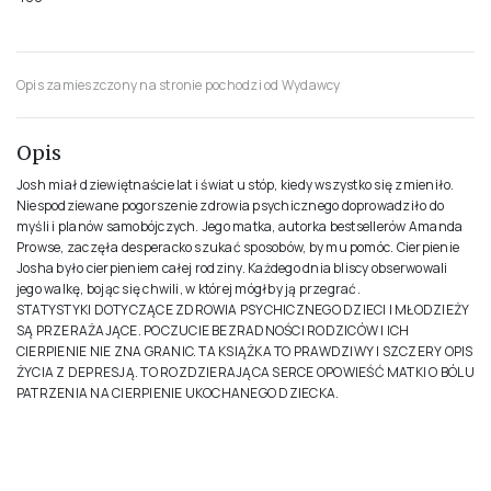
Filia
ROK PUBLIKACJI
2023
ISBN
978-83-8280-823-0
FORMAT
13.5x20.5cm
OPRAWA
Miękka ze skrzydełkami
ILOŚĆ STRON
400
Opis zamieszczony na stronie pochodzi od Wydawcy
Opis