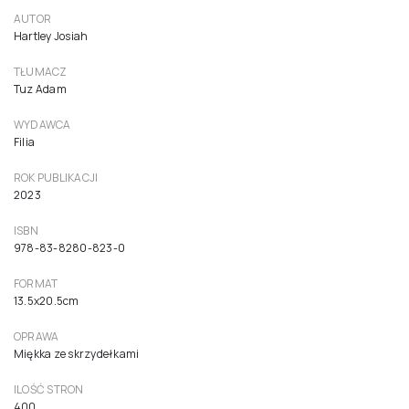
Mój ukochany syn
49,90 zł
47,52 zł netto ( 5% VAT)
Do koszyka
AUTOR
Prowse Amanda
AUTOR
Hartley Josiah
TŁUMACZ
Tuz Adam
WYDAWCA