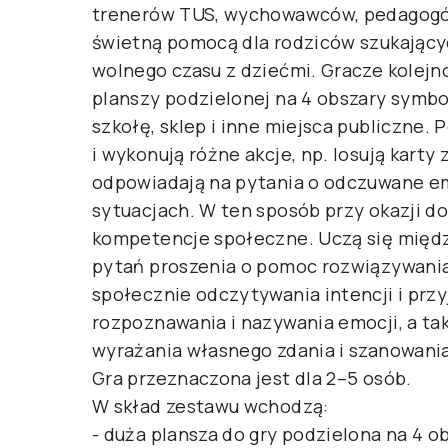
trenerów TUS, wychowawców, pedagogów
świetną pomocą dla rodziców szukając
wolnego czasu z dziećmi. Gracze kolejno
planszy podzielonej na 4 obszary symbo
szkołę, sklep i inne miejsca publiczne. 
i wykonują różne akcje, np. losują karty 
odpowiadają na pytania o odczuwane e
sytuacjach. W ten sposób przy okazji d
kompetencje społeczne. Uczą się międz
pytań proszenia o pomoc rozwiązywania
społecznie odczytywania intencji i pr
rozpoznawania i nazywania emocji, a ta
wyrażania własnego zdania i szanowania
Gra przeznaczona jest dla 2–5 osób.
W skład zestawu wchodzą:
- duża plansza do gry podzielona na 4 