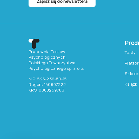
Zapisz się do newslettera
Prod
Pracownia Testów
Testy
Psychologicznych
Polskiego Towarzystwa
Platfo
Psychologicznego sp. z o.o.
Szkole
NIP: 525-236-80-15
Książki
Regon: 140607222
KRS: 0000259763