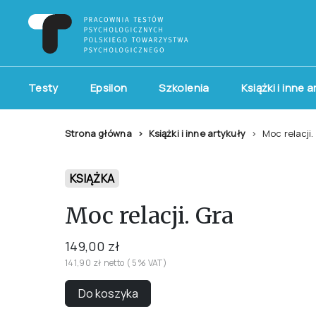
Testy
Epsilon
Szkolenia
Książki i inne 
Strona główna
Książki i inne artykuły
Moc relacji.
KSIĄŻKA
Moc relacji. Gra
149,00 zł
141,90 zł netto ( 5% VAT)
Do koszyka