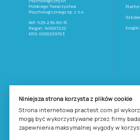
Psychologicznych
Polskiego Towarzystwa
Platfo
Psychologicznego sp. z o.o.
Szkole
NIP: 525-236-80-15
Książki
Regon: 140607222
KRS: 0000259763
Niniejsza strona korzysta z plików cookie
©
2026
Pracownia Testów Psychologicznych Polskiego 
Strona internetowa practest.com.pl wykorzy
Wszelkie prawa zastrzeżone.
mogą być wykorzystywane przez firmy bada
zapewnienia maksymalnej wygody w korzyst
Regulamin
Polityka prywantości