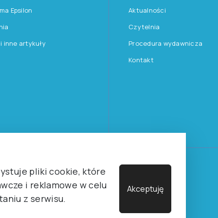
rma Epsilon
Aktualności
nia
Czytelnia
 i inne artykuły
Procedura wydawnicza
Kontakt
Towarzystwa Psychologicznego sp. z o.o.
stuje pliki cookie, które
wcze i reklamowe w celu
Akceptuję
aniu z serwisu.