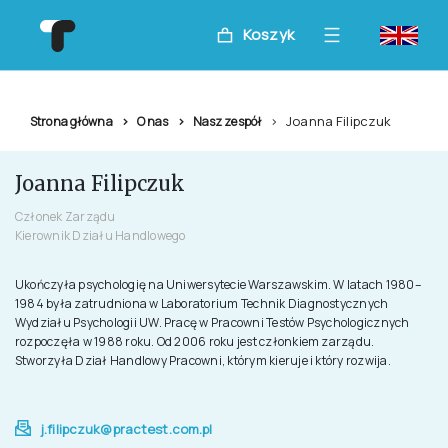
Koszyk
Joanna Filipczuk
Strona główna
O nas
Nasz zespół
Joanna Filipczuk
Członek Zarządu
Kierownik Działu Handlowego
Ukończyła psychologię na Uniwersytecie Warszawskim. W latach 1980–
1984 była zatrudniona w Laboratorium Technik Diagnostycznych
Wydziału Psychologii UW. Pracę w Pracowni Testów Psychologicznych
rozpoczęła w 1988 roku. Od 2006 roku jest członkiem zarządu.
Stworzyła Dział Handlowy Pracowni, którym kieruje i który rozwija.
j.filipczuk@practest.com.pl