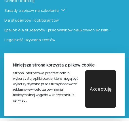
Cennik i katalog
Zasady zapisów na szkolenia
Dla studentów i doktorantów
Epsilon dla studentów i pracowników naukowych uczelni
Legalność używana testów
Niniejsza strona korzysta z plików cookie
©
2026
Pracownia Testów Psychologicznych Polskiego
Strona internetowa practest.com.pl
Towarzystwa Psychologicznego sp. z o.o.
wykorzystuje pliki cookie, które mogą być
Wszelkie prawa zastrzeżone.
wykorzystywane przez firmy badawcze i
Akceptuję
reklamowe w celu zapewnienia
Regulamin
Polityka prywantości
maksymalnej wygody w korzystaniu z
serwisu.