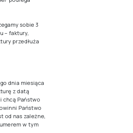
rzegamy sobie 3
 – faktury,
ktury przedłuża
ego dnia miesiąca
turę z datą
li chcą Państwo
powinni Państwo
t od nas zależne,
 numerem w tym