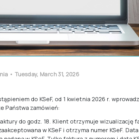
nia
•
Tuesday, March 31, 2026
stąpieniem do KSeF, od 1 kwietnia 2026 r. wprowa
ze Państwa zamówień:
ktury do godz. 18. Klient otrzymuje wizualizację f
zaakceptowana w KSeF i otrzyma numer KSeF. Data
ta nadana w KSeF. Tylko faktura z numerem i datą 