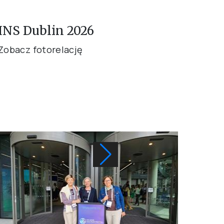
INS Dublin 2026
Kong
Psy
Zobacz fotorelację
202
Zobac