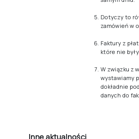
Dotyczy to ró
zamówień w os
Faktury z pł
które nie był
W związku z w
wystawiamy po
dokładnie po
danych do fa
Inne aktualności