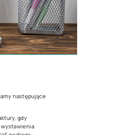
dzamy następujące
aktury, gdy
 wystawienia
KSeF podlega