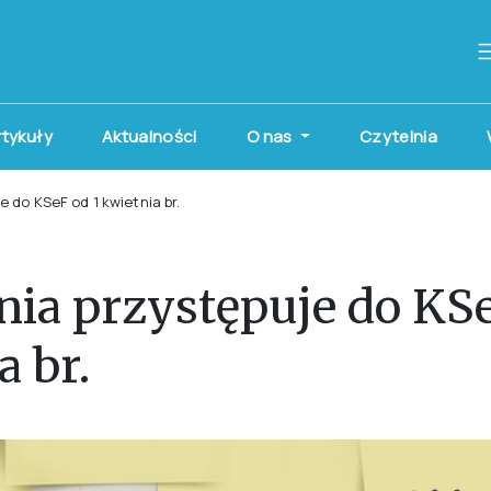
artykuły
Aktualności
O nas
Czytelnia
 do KSeF od 1 kwietnia br.
ia przystępuje do KSe
a br.