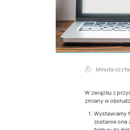
Minuta czyta
W związku z przy
zmiany w obsłud
Wystawiamy fa
zostanie ona 
faktury to da