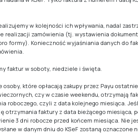
alizujemy w kolejności ich wpływania, nadal zast
ie realizacji zamówienia (tj. wystawienia dokumentu
pro formy). Konieczność wyjaśniania danych do fa
mówienia.
y faktur w soboty, niedziele i święta.
e osoby, które opłacają zakupy przez Payu ostatni
ieczornych, czy w czasie weekendu, otrzymają fak
ia roboczego, czyli z data kolejnego miesiąca. Jeś
ę otrzymania faktury z data bieżącego miesiąca, 
enie 3 dni robocze przed końcem miesiąca. Nie jes
wysłane w danym dniu do KSeF zostaną oznaczone