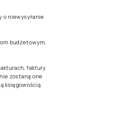
y o niewysyłanie
tkom budżetowym,
akturach, faktury
 nie zostaną one
ną księgowością