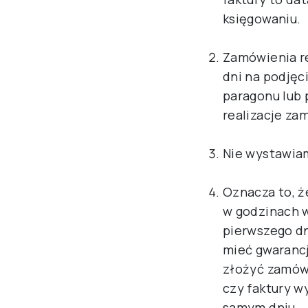
księgowaniu.
Zamówienia re
dni na podjęc
paragonu lub 
realizacje za
Nie wystawiam
Oznacza to, ż
w godzinach w
pierwszego dn
mieć gwarancj
złożyć zamówi
czy faktury 
samym dniu.