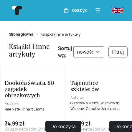
Koszyk
Książki i inne artykuły
Strona główna
Książki i inne
Sortuj
Filtruj
artykuły
wg:
Tajemnice
szkieletów
Autorzy
Guzowska Marta, Więckowski
Wiesław, Czaplewska Joanna