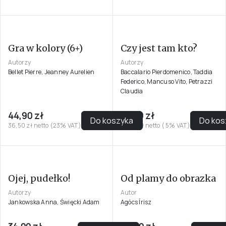
Dookoła świata. 80
zagadek
obrazkowych
Autorzy
Rae Nate, Trihart Emma
34,99 zł
59,99 zł
Do koszyka
Do kos
33,32 zł netto ( 5% VAT)
57,13 zł netto ( 5% VAT)
Czy jest tam kto?
Autorzy
Baccalario Pierdomenico, Taddia
Federico, Mancuso Vito, Petrazzi
Claudia
Gra w kolory (6+)