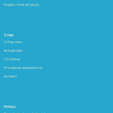
Chcesz otrzymywać
aktualne informacje
o testach, szkoleniach i
promocjach na książki?
Zapisz się do newslettera
Pracownia Testów Psychologicznych
Polskiego Towarzystwa Psychologicznego sp. z o.o.
NIP: 525-236-80-15
Regon: 140607222
KRS: 0000259763