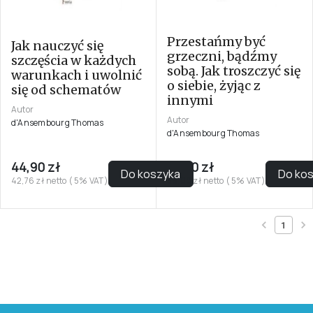
Przestańmy być
Jak nauczyć się
grzeczni, bądźmy
szczęścia w każdych
sobą. Jak troszczyć się
warunkach i uwolnić
o siebie, żyjąc z
się od schematów
innymi
Autor
Autor
d'Ansembourg Thomas
d'Ansembourg Thomas
44,90 zł
39,90 zł
Do koszyka
Do ko
42,76 zł netto ( 5% VAT)
38,00 zł netto ( 5% VAT)
1