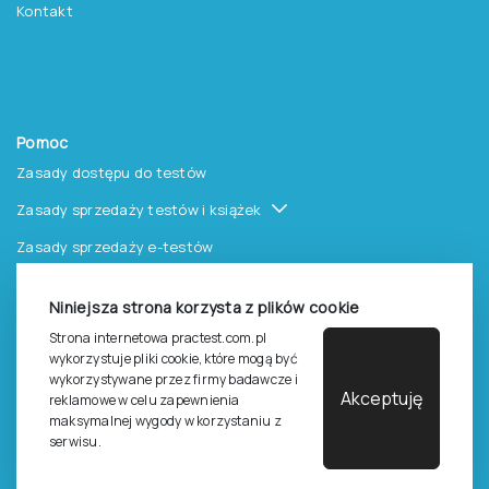
Kontakt
Pomoc
Zasady dostępu do testów
Zasady sprzedaży testów i książek
Zasady sprzedaży e-testów
Cennik i katalog
Niniejsza strona korzysta z plików cookie
Zasady zapisów na szkolenia
Strona internetowa practest.com.pl
Dla studentów i doktorantów
wykorzystuje pliki cookie, które mogą być
wykorzystywane przez firmy badawcze i
Epsilon dla studentów i pracowników naukowych uczelni
Akceptuję
reklamowe w celu zapewnienia
maksymalnej wygody w korzystaniu z
Legalność używana testów
serwisu.