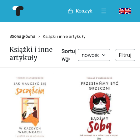
Koszyk
Książki i inne artykuły
Strona główna
Książki i inne
Sortuj
Filtruj
artykuły
wg: