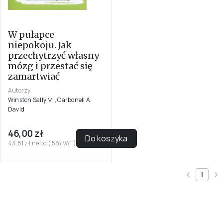
W pułapce
niepokoju. Jak
przechytrzyć własny
mózg i przestać się
zamartwiać
Autorzy
Winston Sally M., Carbonell A.
David
46,00 zł
Do koszyka
43,81 zł netto ( 5% VAT)
1