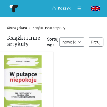
Koszyk
Książki i inne artykuły
Strona główna
Książki i inne
Sortuj
Filtruj
artykuły
wg: