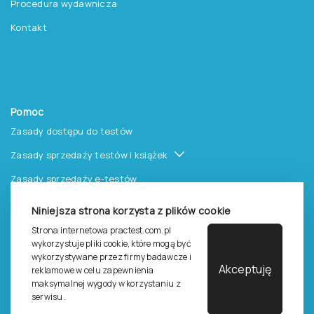
Procedura wydawnicza
Kontakt
Pomoc
Zasady dostępu do testów
Zasady sprzedaży testów i książek
Zasady sprzedaży e-testów
Cennik i katalog
Niniejsza strona korzysta z plików cookie
Zasady zapisów na szkolenia
Strona internetowa practest.com.pl
wykorzystuje pliki cookie, które mogą być
Dla studentów i doktorantów
wykorzystywane przez firmy badawcze i
Akceptuję
reklamowe w celu zapewnienia
Epsilon dla studentów i pracowników naukowych uczelni
maksymalnej wygody w korzystaniu z
serwisu.
Legalność używana testów