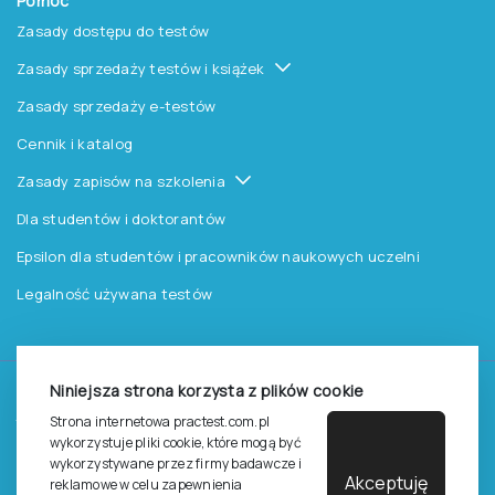
Pomoc
Zasady dostępu do testów
Zasady sprzedaży testów i książek
Zasady sprzedaży e-testów
Cennik i katalog
Zasady zapisów na szkolenia
Dla studentów i doktorantów
Epsilon dla studentów i pracowników naukowych uczelni
Legalność używana testów
Niniejsza strona korzysta z plików cookie
©
2026
Pracownia Testów Psychologicznych Polskiego
Strona internetowa practest.com.pl
Towarzystwa Psychologicznego sp. z o.o.
wykorzystuje pliki cookie, które mogą być
Wszelkie prawa zastrzeżone.
wykorzystywane przez firmy badawcze i
Akceptuję
reklamowe w celu zapewnienia