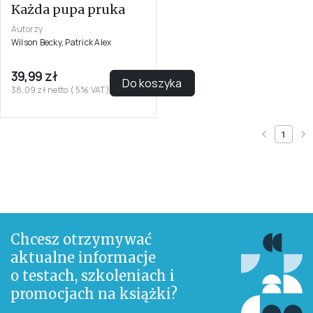
Każda pupa pruka
Autorzy
Wilson Becky, Patrick Alex
39,99 zł
Do koszyka
38,09 zł netto ( 5% VAT)
1
Chcesz otrzymywać
aktualne informacje
o testach, szkoleniach i
promocjach na książki?