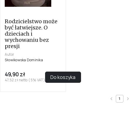
Rodzicielstwo może
być łatwiejsze. O
dzieciach i
wychowaniu bez
presji
Autor
Słowikowska Dominika
49,90 zł
Do koszyka
47,52 zł netto ( 5% VAT)
1