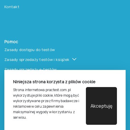
Kontakt
Pomoc
Zasady dostępu do testów
Zasady sprzedaży testów i książek
Zasady sprzedaży e-testów
Cennik i katalog
Niniejsza strona korzysta z plików cookie
Zasady zapisów na szkolenia
Strona internetowa practest.com.pl
wykorzystuje pliki cookie, które mogą być
Dla studentów i doktorantów
wykorzystywane przez firmy badawcze i
Akceptuję
reklamowe w celu zapewnienia
Epsilon dla studentów i pracowników naukowych uczelni
maksymalnej wygody w korzystaniu z
serwisu.
Legalność używana testów