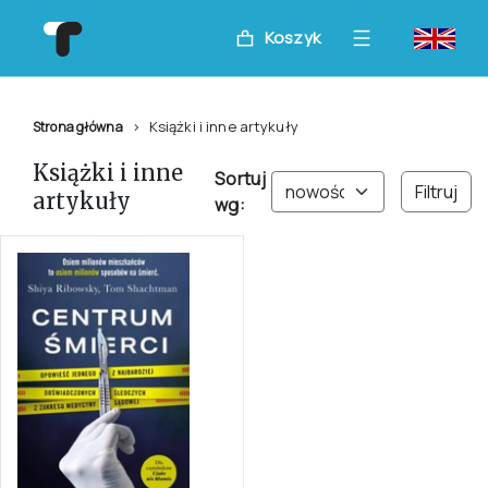
Koszyk
Książki i inne artykuły
Strona główna
Książki i inne
Sortuj
Filtruj
artykuły
wg: