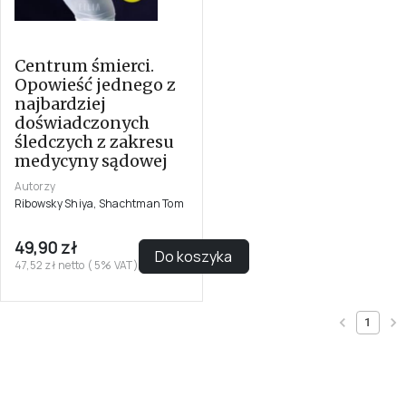
Centrum śmierci.
Opowieść jednego z
najbardziej
doświadczonych
śledczych z zakresu
medycyny sądowej
Autorzy
Ribowsky Shiya, Shachtman Tom
49,90 zł
Do koszyka
47,52 zł netto ( 5% VAT)
1