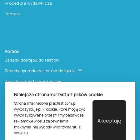
Procedura wydawnicza
Kontakt
Pomoc
Zasady dostępu do testów
Zasady sprzedaży testów i książek
Zasady sprzedaży e-testów
Cennik i katalog
Niniejsza strona korzysta z plików cookie
Zasady zapisów na szkolenia
Strona internetowa practest.com.pl
wykorzystuje pliki cookie, które mogą być
Dla studentów i doktorantów
wykorzystywane przez firmy badawcze i
Akceptuję
reklamowe w celu zapewnienia
Epsilon dla studentów i pracowników naukowych uczelni
maksymalnej wygody w korzystaniu z
serwisu.
Legalność używana testów