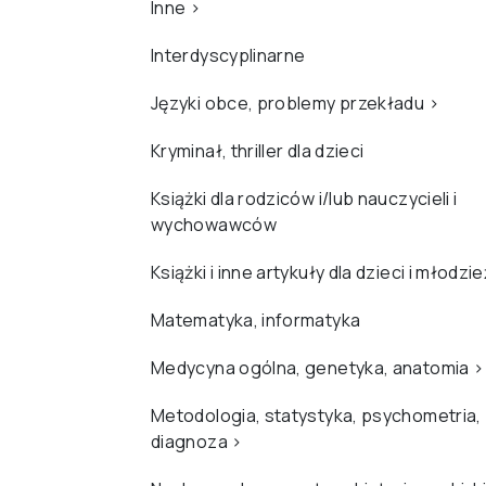
Inne
›
Interdyscyplinarne
Języki obce, problemy przekładu
›
Kryminał, thriller dla dzieci
Książki dla rodziców i/lub nauczycieli i
wychowawców
Książki i inne artykuły dla dzieci i młodzi
Matematyka, informatyka
Medycyna ogólna, genetyka, anatomia
›
Metodologia, statystyka, psychometria,
diagnoza
›