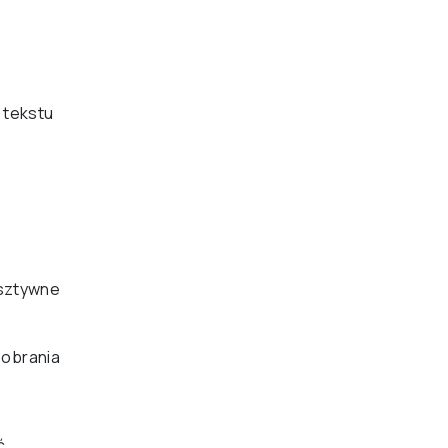
 tekstu
(sztywne
 pobrania
ć