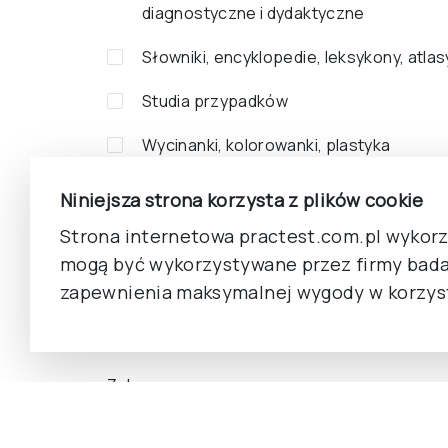
diagnostyczne i dydaktyczne
Słowniki, encyklopedie, leksykony, atlas
Studia przypadków
Wycinanki, kolorowanki, plastyka
Wywiad, rozmowa
Niniejsza strona korzysta z plików cookie
Zabawki, gry zręcznościowe
Strona internetowa practest.com.pl wykorzy
mogą być wykorzystywane przez firmy bada
Zagadki, łamigłówki, zadania
zapewnienia maksymalnej wygody w korzyst
Zbiór artykułów
Zakres cen
-