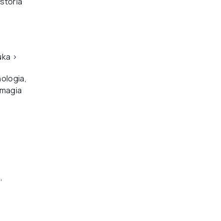
storia
uka
›
ologia,
 magia
,