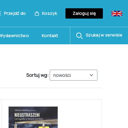
Przejdź do
Koszyk
Zaloguj się
Szukaj w serwisie
Wydawnictwo
Kontakt
Sortuj wg: