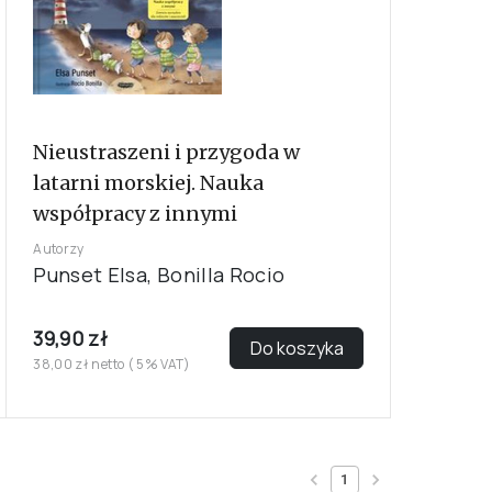
Nieustraszeni i przygoda w
latarni morskiej. Nauka
współpracy z innymi
Autorzy
Punset Elsa, Bonilla Rocio
39,90 zł
Do koszyka
38,00 zł netto ( 5% VAT)
1