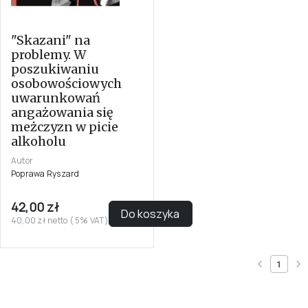
"Skazani" na
problemy. W
poszukiwaniu
osobowościowych
uwarunkowań
angażowania się
meżczyzn w picie
alkoholu
Autor
Poprawa Ryszard
42,00 zł
Do koszyka
40,00 zł netto ( 5% VAT)
1