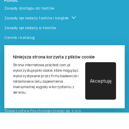
Pomoc
Zasady dostępu do testów
Zasady sprzedaży testów i książek
Zasady sprzedaży e-testów
Cennik i katalog
Zasady zapisów na szkolenia
Niniejsza strona korzysta z plików cookie
Dla studentów i doktorantów
Strona internetowa practest.com.pl
Epsilon dla studentów i pracowników naukowych uczelni
wykorzystuje pliki cookie, które mogą być
wykorzystywane przez firmy badawcze i
Legalność używana testów
Akceptuję
reklamowe w celu zapewnienia
maksymalnej wygody w korzystaniu z
serwisu.
©
2026
Pracownia Testów Psychologicznych Polskiego
Towarzystwa Psychologicznego sp. z o.o.
Wszelkie prawa zastrzeżone.