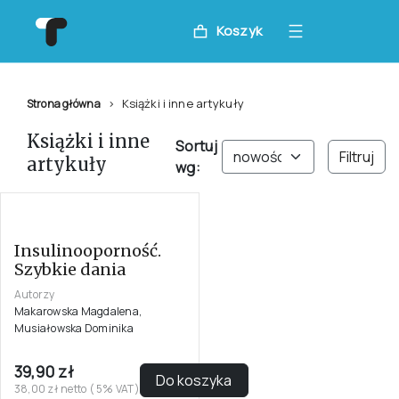
Koszyk
Książki i inne artykuły
Strona główna
Książki i inne
Sortuj
Filtruj
artykuły
wg:
Insulinooporność.
Szybkie dania
Autorzy
Makarowska Magdalena,
Musiałowska Dominika
39,90 zł
Do koszyka
38,00 zł netto ( 5% VAT)