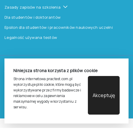
Zasady zapisów na szkolenia
Dla studentów i doktorantów
Epsilon dla studentów i pracowników naukowych uczelni
Legalność używana testów
©
2026
Pracownia Testów Psychologicznych Polskiego
Niniejsza strona korzysta z plików cookie
Towarzystwa Psychologicznego sp. z o.o.
Wszelkie prawa zastrzeżone.
Strona internetowa practest.com.pl
wykorzystuje pliki cookie, które mogą być
wykorzystywane przez firmy badawcze i
Regulamin
Polityka prywantości
Akceptuję
reklamowe w celu zapewnienia
maksymalnej wygody w korzystaniu z
serwisu.