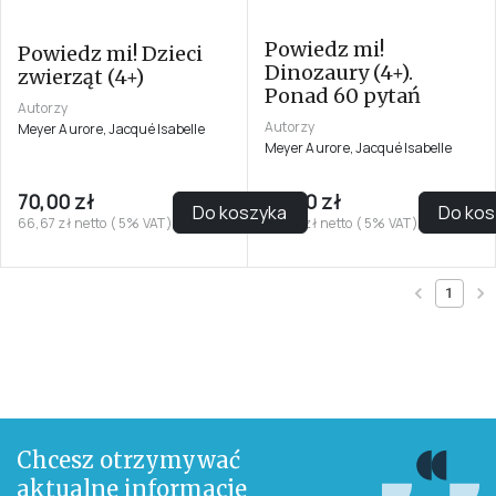
Powiedz mi!
Powiedz mi! Dzieci
Dinozaury (4+).
zwierząt (4+)
Ponad 60 pytań
Autorzy
Autorzy
Meyer Aurore, Jacqué Isabelle
Meyer Aurore, Jacqué Isabelle
70,00 zł
69,90 zł
Do koszyka
Do kos
66,67 zł netto ( 5% VAT)
66,57 zł netto ( 5% VAT)
1
Chcesz otrzymywać
aktualne informacje