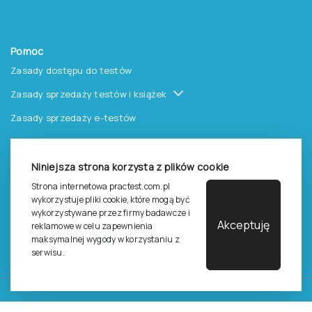
Pomoc
Zasady dostępu do testów
Zasady sprzedaży testów i książek
Zasady sprzedaży e-testów
Cennik i katalog
Zasady zapisów na szkolenia
Niniejsza strona korzysta z plików cookie
Strona internetowa practest.com.pl
Dla studentów i doktorantów
wykorzystuje pliki cookie, które mogą być
Epsilon dla studentów i pracowników naukowych uczelni
wykorzystywane przez firmy badawcze i
Akceptuję
reklamowe w celu zapewnienia
Legalność używana testów
maksymalnej wygody w korzystaniu z
serwisu.
©
2026
Pracownia Testów Psychologicznych Polskiego