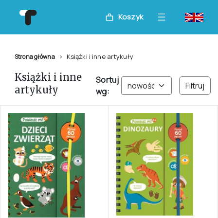
Koszyk
Książki i inne artykuły
Strona główna
Książki i inne
Sortuj
Filtruj
artykuły
wg: