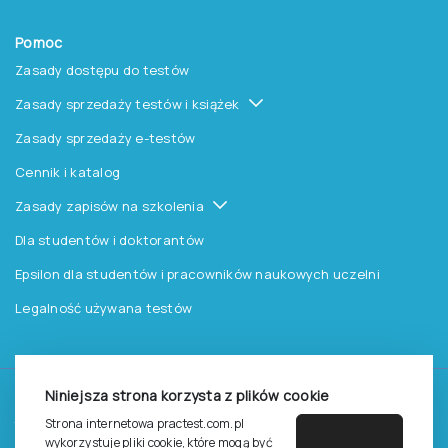
Pomoc
Zasady dostępu do testów
Zasady sprzedaży testów i książek
Zasady sprzedaży e-testów
Cennik i katalog
Zasady zapisów na szkolenia
Dla studentów i doktorantów
Epsilon dla studentów i pracowników naukowych uczelni
Legalność używana testów
Niniejsza strona korzysta z plików cookie
©
2026
Pracownia Testów Psychologicznych Polskiego
Strona internetowa practest.com.pl
Towarzystwa Psychologicznego sp. z o.o.
wykorzystuje pliki cookie, które mogą być
Wszelkie prawa zastrzeżone.