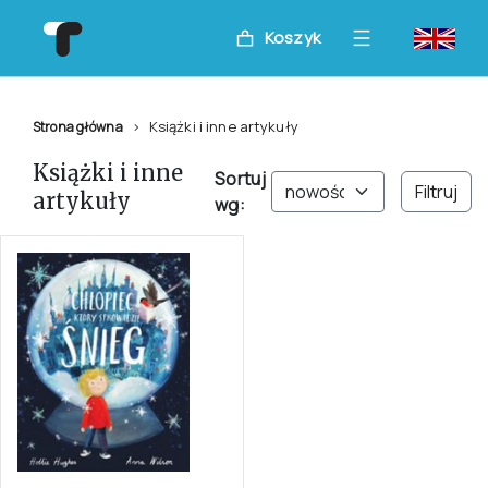
Koszyk
Książki i inne artykuły
Strona główna
Książki i inne
Sortuj
Filtruj
artykuły
wg: