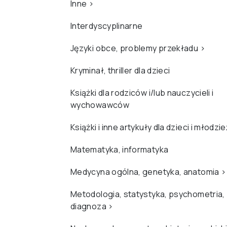
Inne
›
Interdyscyplinarne
Języki obce, problemy przekładu
›
Kryminał, thriller dla dzieci
Książki dla rodziców i/lub nauczycieli i
wychowawców
Książki i inne artykuły dla dzieci i młodzi
Matematyka, informatyka
Medycyna ogólna, genetyka, anatomia
›
Metodologia, statystyka, psychometria,
diagnoza
›