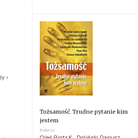
eży
›
Tożsamość. Trudne pytanie kim
jestem
Autorzy
Oleś Piotr K., Doliński Dariusz,