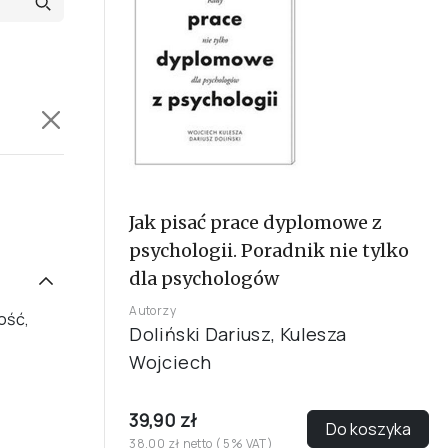
Jak pisać prace dyplomowe z
psychologii. Poradnik nie tylko
dla psychologów
Autorzy
ość,
Doliński Dariusz, Kulesza
Wojciech
39,90 zł
Do koszyka
38,00 zł netto ( 5% VAT)