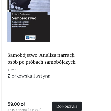
Samobójstwo. Analiza narracji
osób po próbach samobójczych
Autor
Ziółkowska Justyna
59,00 zł
Do koszyka
56,19 zł netto ( 5% VAT)