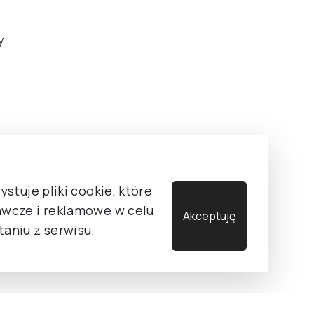
y
stuje pliki cookie, które
wcze i reklamowe w celu
Akceptuję
aniu z serwisu.