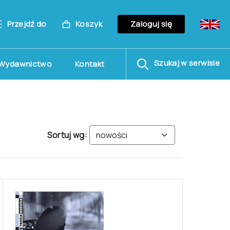
Przejdź do
Koszyk
Zaloguj się
Szukaj w serwisie
Wydawnictwo
Kontakt
Sortuj wg: