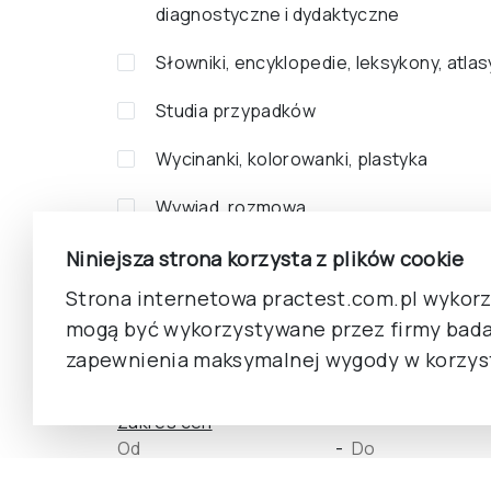
diagnostyczne i dydaktyczne
Słowniki, encyklopedie, leksykony, atlas
Studia przypadków
Wycinanki, kolorowanki, plastyka
Wywiad, rozmowa
Zabawki, gry zręcznościowe
Niniejsza strona korzysta z plików cookie
Strona internetowa practest.com.pl wykorzy
Zagadki, łamigłówki, zadania
mogą być wykorzystywane przez firmy bada
Zbiór artykułów
zapewnienia maksymalnej wygody w korzyst
Zakres cen
-