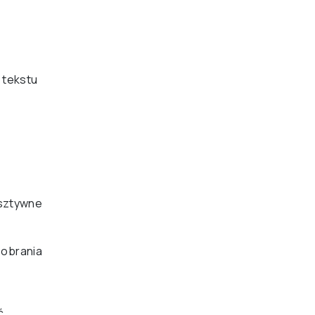
 tekstu
(sztywne
 pobrania
ć