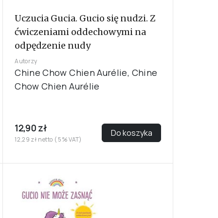
Uczucia Gucia. Gucio się nudzi. Z
ćwiczeniami oddechowymi na
odpędzenie nudy
Autorzy
Chine Chow Chien Aurélie, Chine
Chow Chien Aurélie
12,90 zł
Do koszyka
12,29 zł netto ( 5% VAT)