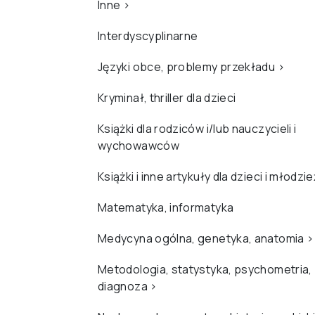
Inne
›
Interdyscyplinarne
Języki obce, problemy przekładu
›
Kryminał, thriller dla dzieci
Książki dla rodziców i/lub nauczycieli i
wychowawców
Książki i inne artykuły dla dzieci i młodzi
Matematyka, informatyka
Medycyna ogólna, genetyka, anatomia
›
Metodologia, statystyka, psychometria,
diagnoza
›