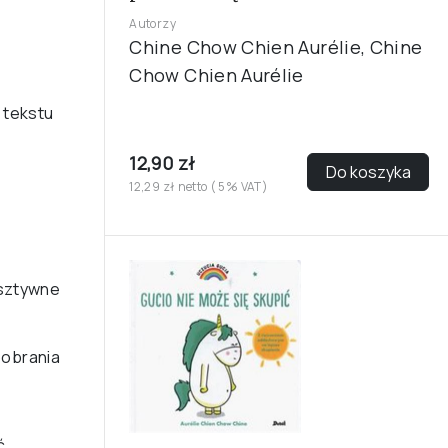
Autorzy
Chine Chow Chien Aurélie, Chine
Chow Chien Aurélie
 tekstu
12,90 zł
Do koszyka
12,29 zł netto ( 5% VAT)
(sztywne
 pobrania
ć