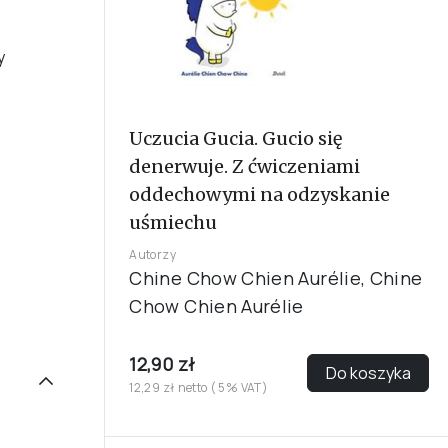
y
Uczucia Gucia. Gucio się
denerwuje. Z ćwiczeniami
oddechowymi na odzyskanie
uśmiechu
Autorzy
Chine Chow Chien Aurélie, Chine
Chow Chien Aurélie
12,90 zł
Do koszyka
12,29 zł netto ( 5% VAT)