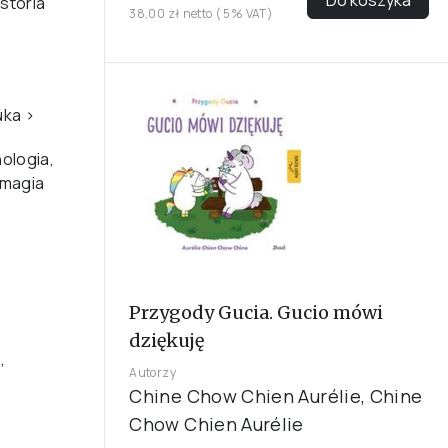
storia
38,00 zł netto ( 5% VAT)
uka
›
ologia,
 magia
Przygody Gucia. Gucio mówi
dziękuję
,
Autorzy
Chine Chow Chien Aurélie, Chine
Chow Chien Aurélie