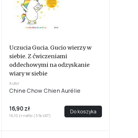
Uczucia Gucia. Gucio wierzy w
siebie. Z ćwiczeniami
oddechowymi na odzyskanie
wiary w siebie
Autor
Chine Chow Chien Aurélie
16,90 zł
Do koszyka
16,10 zł netto ( 5% VAT)