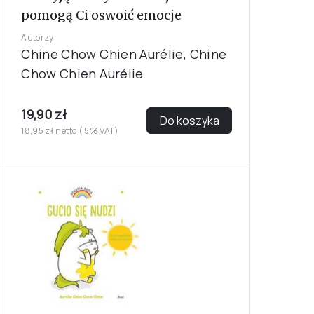
pomogą Ci oswoić emocje
Autorzy
Chine Chow Chien Aurélie, Chine
Chow Chien Aurélie
19,90 zł
Do koszyka
18,95 zł netto ( 5% VAT)