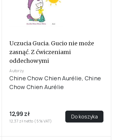
Uczucia Gucia. Gucio nie może
zasnąć. Z ćwiczeniami
oddechowymi
Autorzy
Chine Chow Chien Aurélie, Chine
Chow Chien Aurélie
12,99 zł
Do koszyka
12,37 zł netto ( 5% VAT)