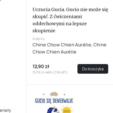
Uczucia Gucia. Gucio nie może się
skupić. Z ćwiczeniami
oddechowymi na lepsze
skupienie
Autorzy
Chine Chow Chien Aurélie, Chine
Chow Chien Aurélie
12,90 zł
Do koszyka
12,29 zł netto ( 5% VAT)
eriały