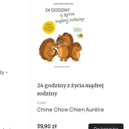
eży
›
24 godziny z życia mądrej
rodziny
Autor
Chine Chow Chien Aurélie
39,90 zł
Do koszyka