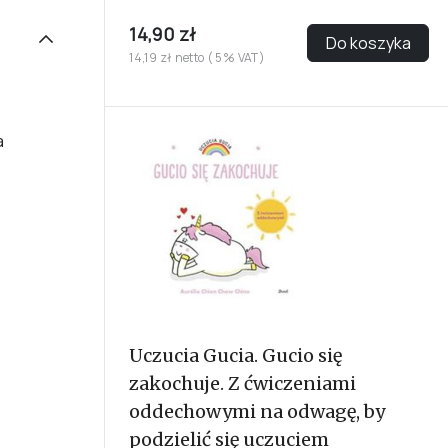
14,90 zł
Do koszyka
14,19 zł netto ( 5% VAT)
a
Uczucia Gucia. Gucio się
zakochuje. Z ćwiczeniami
oddechowymi na odwagę, by
podzielić się uczuciem